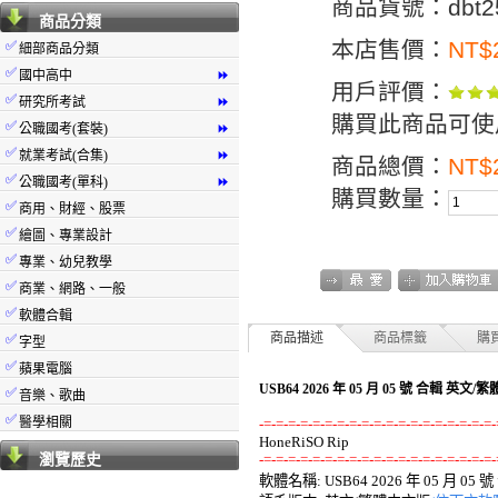
商品貨號：dbt25
商品分類
本店售價：
NT$
✅
細部商品分類
✅
國中高中
⏩
用戶評價：
✅
研究所考試
⏩
購買此商品可使用
✅
公職國考(套裝)
⏩
✅
就業考試(合集)
⏩
商品總價：
NT$
✅
公職國考(單科)
⏩
購買數量：
✅
商用、財經、股票
✅
繪圖、專業設計
✅
專業、幼兒教學
✅
商業、網路、一般
✅
軟體合輯
商品描述
商品標籤
購
✅
字型
✅
蘋果電腦
USB64 2026 年 05 月 05 號 合輯 英文
✅
音樂、歌曲
✅
醫學相關
-=-=-=-=-=-=-=-=-=-=-=-=-=-=-=-=-=-=-=-
瀏覽歷史
-=-=-=-=-=-=-=-=-=-=-=-=-=-=-=-=-=-=-=-

軟體名稱: USB64 2026 年 05 月 05 號 