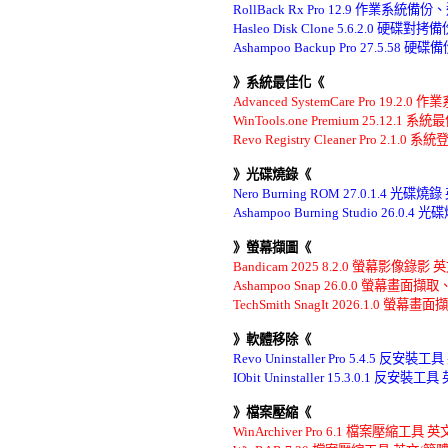
RollBack Rx Pro 12.9 作業系
Hasleo Disk Clone 5.6.2.0 
Ashampoo Backup Pro 27.5.5
》系統最佳化《
Advanced SystemCare Pro 19.
WinTools.one Premium 25.12
Revo Registry Cleaner Pro 2
》光碟燒錄《
Nero Burning ROM 27.0.1.4 光
Ashampoo Burning Studio 26.0
》螢幕擷圖《
Bandicam 2025 8.2.0 螢幕影像錄
Ashampoo Snap 26.0.0 螢幕畫
TechSmith SnagIt 2026.1.0 螢幕
》軟體移除《
Revo Uninstaller Pro 5.4.5 反
IObit Uninstaller 15.3.0.1 反
》檔案壓縮《
WinArchiver Pro 6.1 檔案壓縮工具