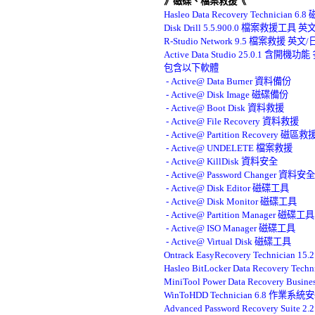
》磁碟、檔案救援《
Hasleo Data Recovery Technic
Disk Drill 5.5.900.0 檔案救援工具 
R-Studio Network 9.5 檔案救援
Active Data Studio 25.0.1 
包含以下軟體 

 - Active@ Data Burner 資料備份 

 - Active@ Disk Image 磁碟備份 

 - Active@ Boot Disk 資料救援 

 - Active@ File Recovery 資料救援 

 - Active@ Partition Recovery 磁區救援 
 - Active@ UNDELETE 檔案救援 

 - Active@ KillDisk 資料安全 

 - Active@ Password Changer 資料安全 
 - Active@ Disk Editor 磁碟工具 

 - Active@ Disk Monitor 磁碟工具 

 - Active@ Partition Manager 磁碟工具 
 - Active@ ISO Manager 磁碟工具 

 - Active@ Virtual Disk 磁碟工具 

Ontrack EasyRecovery Technician
Hasleo BitLocker Data Recover
MiniTool Power Data Recovery Bus
WinToHDD Technician 6.8 
Advanced Password Recovery Sui