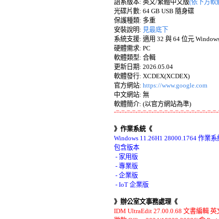
語系版本: 英文/繁體中文版
(依下方軟
光碟片數: 64 GB USB 隨身碟 

保護種類: 多重 

安裝說明: 
見最底下
系統支援: 適用 32 與 64 位元 Windows 1
硬體需求: PC 

軟體類型: 合輯 

更新日期: 2026.05.04 

軟體發行: XCDEX(XCDEX) 

官方網站: 
https://www.google.com
中文網站: 無

-=-=-=-=-=-=-=-=-=-=-=-=-=-=-=-=-=-=-=-
》作業系統《
Windows 11.26H1 28000.1764 
包含版本 

 - 家用版 

 - 專業版 

 - 企業版 

》辦公室文事務處理《
IDM UltraEdit 27.00.0.68 文書