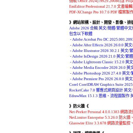
微軟 Office 2024(19929.20086)含
EmEditor Professional 21.7.0 
PDF-XChange Pro 10.7.6 PDF 
》網站架構、設計、開發、影像、排
Adobe 2026 合輯 英文/簡體/繁體中
包含以下軟體 

 - Adobe Acrobat Pro DC 2025.001
 - Adobe After Effects 2026 26.0.0
 - Adobe Illustrator 2026 30.2.1 英
 - Adobe InDesign 2026 21.0 英文/
 - Adobe Lightroom Classic 15.2.
 - Adobe Media Encoder 2026 26.
 - Adobe Photoshop 2026 27.4.0 
 - Adobe Premiere Pro 2026 26.0.0
Corel CorelDRAW Graphics Sui
RocketCake 7.0 響應式網頁設計 
EdrawMax 15.1.3 思維、流程圖製
》防火牆《
Net-Peeker Personal 4.0.0.138
NetLimiter Enterprise 5.3.2