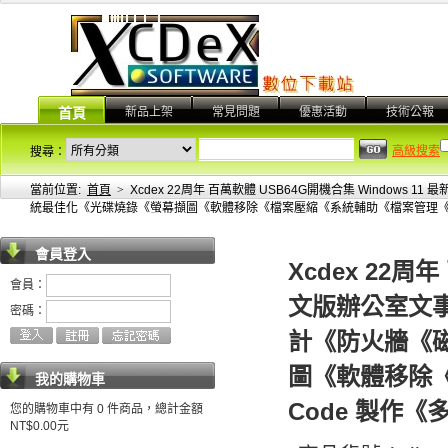
新品上架
常見問題
優惠活動
技術公報
首頁
高級搜索
搜尋：
當前位置:
首頁
>
Xcdex 22周年 百萬軟體 USB64G開機合集 Wind
統最佳化《光碟燒錄《螢幕擷圖《軟體移除《檔案壓縮《系統輔助《檔案管理《巨集《Q
會員登入
Xcdex 22周
會員：
文版辦公室文
密碼：
計《防火牆《
圖《軟體移除
我的購物車
Code 製作《
您的購物車中有 0 件商品，總計金額
NT$0.00元