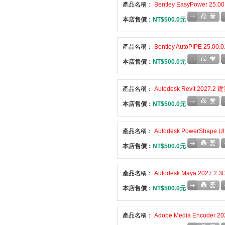
產品名稱：
Bentley EasyPower 
本店售價：
NT$500.0元
產品名稱：
Bentley AutoPIPE 25
本店售價：
NT$500.0元
產品名稱：
Autodesk Revit 20
本店售價：
NT$500.0元
產品名稱：
Autodesk PowerShape
本店售價：
NT$500.0元
產品名稱：
Autodesk Maya 202
本店售價：
NT$500.0元
產品名稱：
Adobe Media Encode