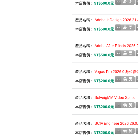
本店售價：
NT$500.0元
產品名稱：
Adobe InDesign 202
本店售價：
NT$500.0元
產品名稱：
Adobe After Effects
本店售價：
NT$500.0元
產品名稱：
Vegas Pro 2026.0 
本店售價：
NT$200.0元
產品名稱：
SolveigMM Video Spli
本店售價：
NT$200.0元
產品名稱：
SCIA Engineer 2026 
本店售價：
NT$200.0元