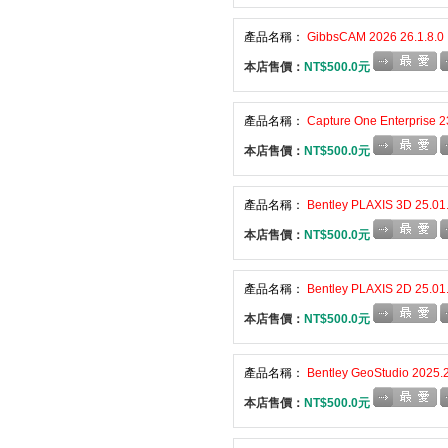
產品名稱：
GibbsCAM 2026 26.
本店售價：
NT$500.0元
產品名稱：
Capture One Enterpr
本店售價：
NT$500.0元
產品名稱：
Bentley PLAXIS 3D
本店售價：
NT$500.0元
產品名稱：
Bentley PLAXIS 2D 
本店售價：
NT$500.0元
產品名稱：
Bentley GeoStudio 2
本店售價：
NT$500.0元