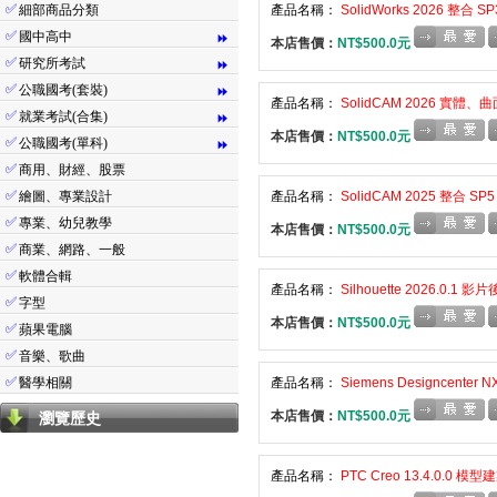
✅
細部商品分類
產品名稱：
SolidWorks 2026 整
✅
國中高中
⏩
本店售價：
NT$500.0元
✅
研究所考試
⏩
✅
公職國考(套裝)
⏩
產品名稱：
SolidCAM 2026 實
✅
就業考試(合集)
⏩
本店售價：
NT$500.0元
✅
公職國考(單科)
⏩
✅
商用、財經、股票
✅
繪圖、專業設計
產品名稱：
SolidCAM 2025 整合
✅
專業、幼兒教學
本店售價：
NT$500.0元
✅
商業、網路、一般
✅
軟體合輯
產品名稱：
Silhouette 2026.0.
✅
字型
本店售價：
NT$500.0元
✅
蘋果電腦
✅
音樂、歌曲
✅
醫學相關
產品名稱：
Siemens Designcent
本店售價：
NT$500.0元
瀏覽歷史
產品名稱：
PTC Creo 13.4.0.