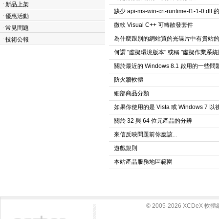
·
新品上架
缺少 api-ms-win-crt-runtime-l1-1-0.dl
·
優惠活動
微軟 Visual C++ 可轉散發套件
·
常見問題
為什麼跟別的網站買的光碟片中有貴站
·
技術公報
何謂 "虛擬環境版本" 或稱 "虛擬作業系統
關於最近的 Windows 8.1 啟用的一些問
防火牆軟體
細部商品分類
如果你使用的是 Vista 或 Windows 
關於 32 與 64 位元產品的分辨
來信反映問題前你應該...
遊戲規則
本站產品服務地區範圍
© 2005-2026 XCDeX 