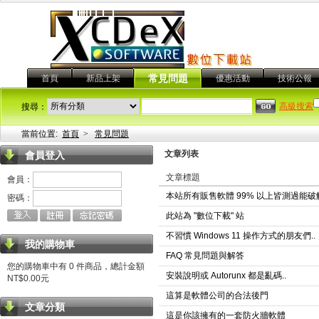
首頁
新品上架
常見問題
優惠活動
技術公報
高級搜索
搜尋：
當前位置:
首頁
>
常見問題
文章列表
會員登入
文章標題
會員：
本站所有販售軟體 99% 以上皆測過能
密碼：
此站為 "數位下載" 站
不習慣 Windows 11 操作方式的朋友們..
我的購物車
FAQ 常見問題與解答
您的購物車中有 0 件商品，總計金額
安裝說明或 Autorunx 都是亂碼..
NT$0.00元
這算是軟體公司的合法後門
文章分類
這是你該擁有的一套防火牆軟體