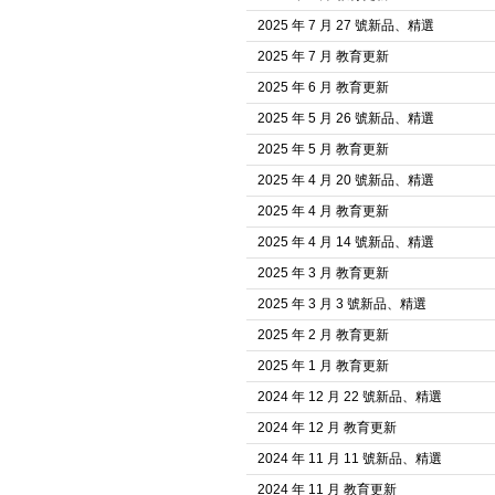
2025 年 7 月 27 號新品、精選
2025 年 7 月 教育更新
2025 年 6 月 教育更新
2025 年 5 月 26 號新品、精選
2025 年 5 月 教育更新
2025 年 4 月 20 號新品、精選
2025 年 4 月 教育更新
2025 年 4 月 14 號新品、精選
2025 年 3 月 教育更新
2025 年 3 月 3 號新品、精選
2025 年 2 月 教育更新
2025 年 1 月 教育更新
2024 年 12 月 22 號新品、精選
2024 年 12 月 教育更新
2024 年 11 月 11 號新品、精選
2024 年 11 月 教育更新