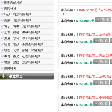
✅
細部商品分類
✅
共同科目
產品名稱：
115年 Sense思法人 法
✅
14
行政、司法相關考試
✅
商業、會計相關考試
本店售價：
NT$1400.0元
✅
電子、電機、資訊相關考試
✅
土木、結構、機械相關考試
產品名稱：
115年 高點/高上 法律倫理
✅
測量、水利、環工相關考試
本店售價：
NT$400.0元
✅
社會、地政、不動產相關考試
✅
物理、化學、插醫。私醫考試
產品名稱：
115年 高點/高上 憲法 1
✅
教育、觀光、心理相關考試
✅
警察、消防、法類相關考試
本店售價：
NT$800.0元
✅
鐵路特考
瀏覽歷史
產品名稱：
115年 高點/高上 法學緒論
本店售價：
NT$600.0元
產品名稱：
115年 高點/高上 中華民國
本店售價：
NT$600.0元