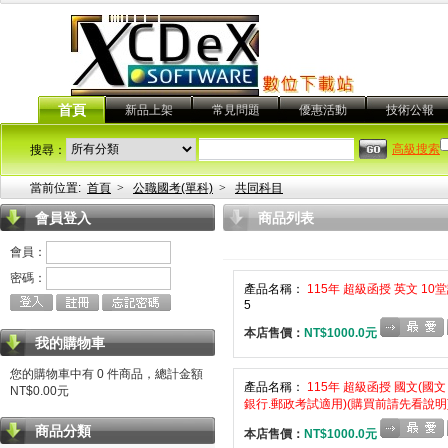
首頁
新品上架
常見問題
優惠活動
技術公報
高級搜索
搜尋：
當前位置:
首頁
>
公職國考(單科)
>
共同科目
會員登入
商品列表
會員：
密碼：
產品名稱：
115年 超級函授 英文 10
5
本店售價：
NT$1000.0元
我的購物車
您的購物車中有 0 件商品，總計金額
產品名稱：
115年 超級函授 國文(國文 
NT$0.00元
銀行.郵政考試適用)(購買前請先看說明
商品分類
本店售價：
NT$1000.0元