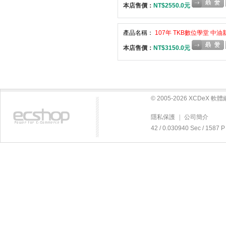
本店售價：
NT$2550.0元
產品名稱：
107年 TKB數位學堂 中油
本店售價：
NT$3150.0元
© 2005-2026 XCDeX 
隱私保護
|
公司簡介
42 / 0.030940 Sec / 15