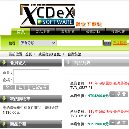
首頁
新品上架
常見問題
優惠活動
技術公報
高級搜索
搜尋：
當前位置:
首頁
>
就業考試(合集)
>
台灣菸酒
會員登入
商品列表
會員：
密碼：
產品名稱：
113年 超級函授 臺灣菸酒公
TVD_0537-21
本店售價：
NT$4200.0元
我的購物車
您的購物車中有 0 件商品，總計金額
產品名稱：
113年 超級函授 臺灣菸酒公
NT$0.00元
TVD_0518-19
商品分類
本店售價：
NT$1900.0元