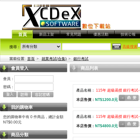
首頁
新品上架
常見問題
優惠活動
技術公報
高級搜索
搜尋：
當前位置:
首頁
>
就業考試(合集)
>
銀行考試
會員登入
商品列表
會員：
密碼：
產品名稱：
115年 超級函授 銀行考試-
本店售價：
NT$1200.0元
我的購物車
產品名稱：
115年 超級函授 銀行考試-
您的購物車中有 0 件商品，總計金額
NT$0.00元
本店售價：
NT$4800.0元
商品分類