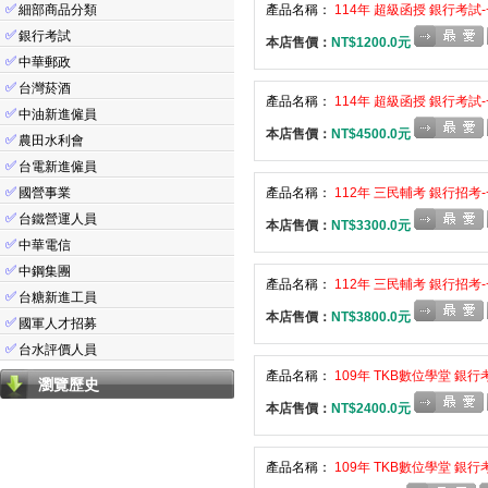
✅
細部商品分類
產品名稱：
114年 超級函授 銀行考試-
✅
銀行考試
本店售價：
NT$1200.0元
✅
中華郵政
✅
台灣菸酒
產品名稱：
114年 超級函授 銀行考試-
✅
中油新進僱員
本店售價：
NT$4500.0元
✅
農田水利會
✅
台電新進僱員
✅
國營事業
產品名稱：
112年 三民輔考 銀行招考-
✅
台鐵營運人員
本店售價：
NT$3300.0元
✅
中華電信
✅
中鋼集團
產品名稱：
112年 三民輔考 銀行招考-
✅
台糖新進工員
本店售價：
NT$3800.0元
✅
國軍人才招募
✅
台水評價人員
產品名稱：
109年 TKB數位學堂 銀行
瀏覽歷史
本店售價：
NT$2400.0元
產品名稱：
109年 TKB數位學堂 銀行