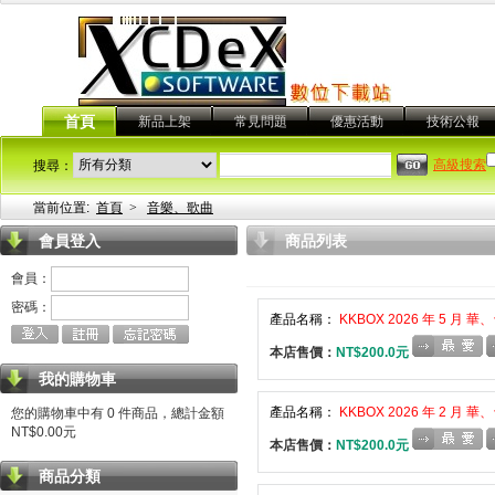
首頁
新品上架
常見問題
優惠活動
技術公報
高級搜索
搜尋：
當前位置:
首頁
>
音樂、歌曲
會員登入
商品列表
會員：
密碼：
產品名稱：
KKBOX 2026 年 5 月
本店售價：
NT$200.0元
我的購物車
產品名稱：
KKBOX 2026 年 2 月
您的購物車中有 0 件商品，總計金額
NT$0.00元
本店售價：
NT$200.0元
商品分類