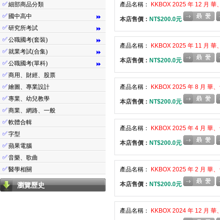
✅
細部商品分類
產品名稱：
KKBOX 2025 年 12 
✅
國中高中
⏩
本店售價：
NT$200.0元
✅
研究所考試
⏩
✅
公職國考(套裝)
⏩
產品名稱：
KKBOX 2025 年 11 
✅
就業考試(合集)
⏩
本店售價：
NT$200.0元
✅
公職國考(單科)
⏩
✅
商用、財經、股票
✅
繪圖、專業設計
產品名稱：
KKBOX 2025 年 8 月
✅
專業、幼兒教學
本店售價：
NT$200.0元
✅
商業、網路、一般
✅
軟體合輯
產品名稱：
KKBOX 2025 年 4 月
✅
字型
本店售價：
NT$200.0元
✅
蘋果電腦
✅
音樂、歌曲
✅
醫學相關
產品名稱：
KKBOX 2025 年 2 月
本店售價：
NT$200.0元
瀏覽歷史
產品名稱：
KKBOX 2024 年 12 