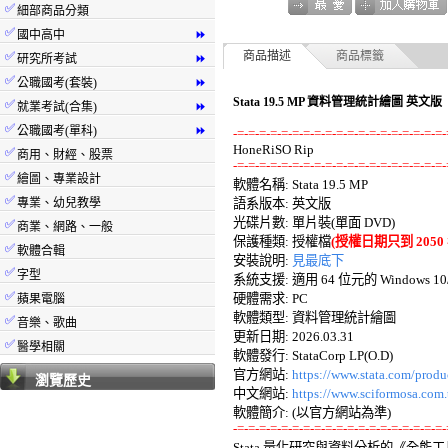
✅
細部商品分類
✅
國中高中
⏩
✅
商品描述
商品標籤
研究所考試
⏩
✅
公職國考(套裝)
⏩
Stata 19.5 MP 資料管理統計繪圖 英文版
✅
就業考試(合集)
⏩
✅
公職國考(單科)
⏩
-=-=-=-=-=-=-=-=-=-=-=-=-=-=-=-=-=-=-=-
✅
商用、財經、股票
-=-=-=-=-=-=-=-=-=-=-=-=-=-=-=-=-=-=-=-
✅
繪圖、專業設計

軟體名稱: Stata 19.5 MP 

✅
專業、幼兒教學
語系版本: 英文版 

光碟片數: 單片裝(單面 DVD) 

✅
商業、網路、一般
保護種類: 授權檔
(授權日期只到 2050 年
✅
軟體合輯
安裝說明: 
見最底下
✅
字型
系統支援: 適用 64 位元的 Windows 10/11/
✅
硬體需求: PC 

蘋果電腦
軟體類型: 資料管理統計繪圖 

✅
音樂、歌曲
更新日期: 2026.03.31 

✅
醫學相關
軟體發行: StataCorp LP(O.D) 

官方網站: 
https://www.stata.com/produ
瀏覽歷史
中文網站: 
https://www.sciformosa.com.
-=-=-=-=-=-=-=-=-=-=-=-=-=-=-=-=-=-=-=-

Stata 量化研究與資料分析的《全能工具