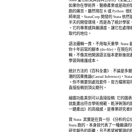
如果你在學術界、醫療產業或是政府智
跑的痛苦。雖然現在 R 或 Python
師來說，StataCorp 開發的 Stata
半天的開發環境，而是為了統計學家、
。它的專業感與嚴謹度，讓它在處理複
取代的地位。 

語法邏輯一貫，不用每天重學: Stat
你十年前寫的腳本 (do-file)，在
輯，不像其他開源語言版本更新後就亂
學習與維護成本。 

統計方法的《百科全書》: 不論是多層
潮的因果推論(Causal Inference)
。你不需要到處找套件，官方檔案寫得
直接投稿到頂尖期刊。 

繪圖功能美到可以直接投稿: 它的圖表
就能畫出符合學術規範、乾淨俐落的圖表。
一鍵產出》的高級感，是專業研究者的
買 Stata  其實是在買一份 《分析
Stata 跑的，本身就代表了一種嚴謹
研究報告的距離，且不希望被繁瑣的程