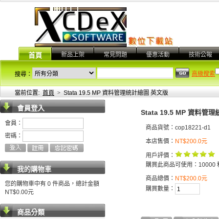
新品上架
常見問題
優惠活動
技術公報
首頁
高級搜索
搜尋：
當前位置:
首頁
>
Stata 19.5 MP 資料管理統計繪圖 英文版
會員登入
Stata 19.5 MP 資料
會員：
商品貨號：cop18221-d1
密碼：
本店售價：
NT$200.0元
用戶評價：
購買此商品可使用：10000 
我的購物車
商品總價：
NT$200.0元
您的購物車中有 0 件商品，總計金額
購買數量：
NT$0.00元
商品分類