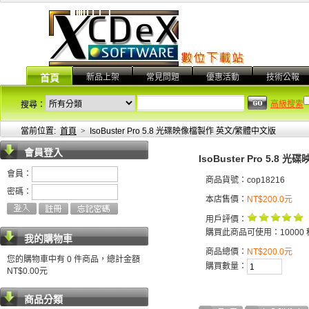
新品上架
常見問題
優惠活動
技術公報
首頁
高級搜索
搜尋：
當前位置:
首頁
>
IsoBuster Pro 5.8 光碟映像檔製作 英文/繁體中文版
會員登入
IsoBuster Pro 5.
會員：
商品貨號：cop18216
密碼：
本店售價：
NT$200.0元
用戶評價：
購買此商品可使用：10000 
我的購物車
商品總價：
NT$200.0元
您的購物車中有 0 件商品，總計金額
購買數量：
NT$0.00元
商品分類