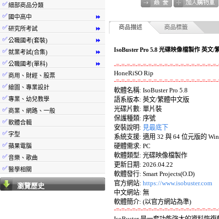
✅
細部商品分類
✅
國中高中
⏩
✅
商品描述
商品標籤
研究所考試
⏩
✅
公職國考(套裝)
⏩
IsoBuster Pro 5.8 光碟映像檔製作 英
✅
就業考試(合集)
⏩
✅
公職國考(單科)
⏩
-=-=-=-=-=-=-=-=-=-=-=-=-=-=-=-=-=-=-=-
✅
商用、財經、股票
-=-=-=-=-=-=-=-=-=-=-=-=-=-=-=-=-=-=-=-
✅
繪圖、專業設計

軟體名稱: IsoBuster Pro 5.8 

✅
專業、幼兒教學
語系版本: 英文/繁體中文版 

光碟片數: 單片裝 

✅
商業、網路、一般
保護種類: 序號 

✅
軟體合輯
安裝說明: 
見最底下
✅
字型
系統支援: 適用 32 與 64 位元版的 Windows
✅
硬體需求: PC 

蘋果電腦
軟體類型: 光碟映像檔製作 

✅
音樂、歌曲
更新日期: 2026.04.22 

✅
醫學相關
軟體發行: Smart Projects(O.D) 

官方網站: 
https://www.isobuster.com
瀏覽歷史
中文網站: 無

-=-=-=-=-=-=-=-=-=-=-=-=-=-=-=-=-=-=-=-

IsoBuster 是一套功能強大的資