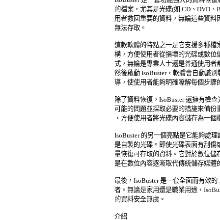
的檔案，尤其是光碟(如 CD、DVD、Bl
用者救回重要的資料，無論這些資料因
無法存取。 

這款軟體的特點之一是它支援多種檔案格式
構，方便使用者從損壞的光碟或數位儲存裝置
式，無論是專業人士還是普通使用者都
然後啟動 IsoBuster，軟體會自動
導，使使用者能夠明確瞭解每個步驟的
除了資料恢復，IsoBuster 還擁有
可能的問題並採取必要的措施來備份重要資
，方便使用者將光碟內容儲存為一個檔
IsoBuster 的另一個亮點是它能夠
是自製的光碟。即使光碟表面有刮傷或污垢，
量恢復可存取的資料。它對於數位儲存
是在數位內容逐漸取代傳統儲存媒體的
最後，IsoBuster 是一套全面而有
者。無論是家用還是職業用途，IsoBus
的資料安全無虞。 
