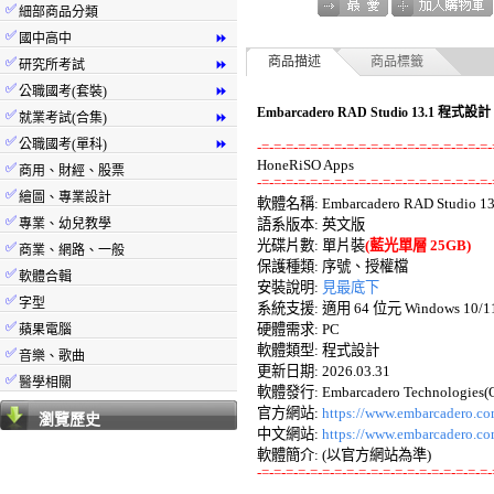
✅
細部商品分類
✅
國中高中
⏩
✅
商品描述
商品標籤
研究所考試
⏩
✅
公職國考(套裝)
⏩
Embarcadero RAD Studio 13.1 程式
✅
就業考試(合集)
⏩
✅
公職國考(單科)
⏩
-=-=-=-=-=-=-=-=-=-=-=-=-=-=-=-=-=-=-=-
✅
商用、財經、股票
-=-=-=-=-=-=-=-=-=-=-=-=-=-=-=-=-=-=-=-
✅
繪圖、專業設計

軟體名稱: Embarcadero RAD Studio 13.
✅
專業、幼兒教學
語系版本: 英文版 

光碟片數: 單片裝
(藍光單層 25GB)
✅
商業、網路、一般
保護種類: 序號、授權檔 

✅
軟體合輯
安裝說明: 
見最底下
✅
字型
系統支援: 適用 64 位元 Windows 10/11 
✅
硬體需求: PC 

蘋果電腦
軟體類型: 程式設計 

✅
音樂、歌曲
更新日期: 2026.03.31 

✅
醫學相關
軟體發行: Embarcadero Technologies(O.
官方網站: 
https://www.embarcadero.co
瀏覽歷史
中文網站: 
https://www.embarcadero.co
-=-=-=-=-=-=-=-=-=-=-=-=-=-=-=-=-=-=-=-