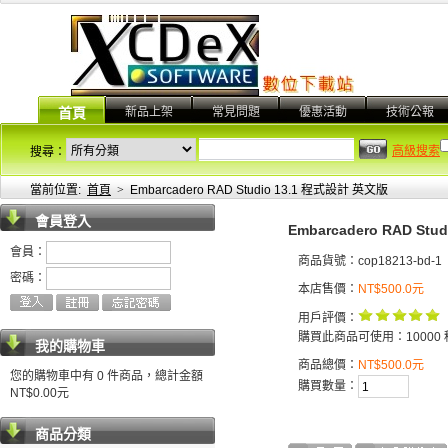
新品上架
常見問題
優惠活動
技術公報
首頁
高級搜索
搜尋：
當前位置:
首頁
>
Embarcadero RAD Studio 13.1 程式設計 英文版
會員登入
Embarcadero RAD St
會員：
商品貨號：cop18213-bd-1
密碼：
本店售價：
NT$500.0元
用戶評價：
購買此商品可使用：10000 
我的購物車
商品總價：
NT$500.0元
您的購物車中有 0 件商品，總計金額
購買數量：
NT$0.00元
商品分類