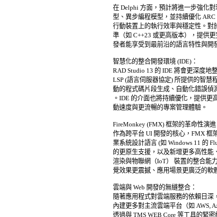
在 Delphi 方面，預計將進一步強
型、異步編程模型，並持續優化 ARC 
行動裝置上的執行效率與穩定性。對於 C++
準（如 C++23 或更高版本），提供更
發者能享受到最前沿的語言特性與開發
智慧化的整合開發環境 (IDE)： 

RAD Studio 13 的 IDE 將會更
LSP (語言伺服器協定) 所提供的智慧
動的程式碼片段生成、自動化錯誤偵測
。IDE 的介面也將持續優化，提供更高解
動速度與更流暢的專案管理體驗。 

FireMonkey (FMX) 框架的革命性演進：
作為跨平台 UI 開發的核心，FMX 
業系統設計語言 (如 Windows 11 的 Fluent 
的更原生支援，以及新增更多高性能、可自
渲染與物聯網（IoT） 裝置的整合能
覺效果更震撼、應用場景更廣泛的軟體。
雲端與 Web 開發的無縫整合： 

隨著應用程式對雲端服務的依賴日深，RAD
內建更多對主流雲端平台（如 AWS, Azure,
透過與 TMS WEB Core 等工具的緊