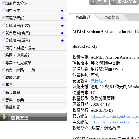
✅
細部商品分類
✅
國中高中
⏩
✅
商品描述
商品標籤
研究所考試
⏩
✅
公職國考(套裝)
⏩
AOMEI Partition Assistant Tech
✅
就業考試(合集)
⏩
✅
公職國考(單科)
⏩
-=-=-=-=-=-=-=-=-=-=-=-=-=-=-=-=-=-=-=-
✅
商用、財經、股票
-=-=-=-=-=-=-=-=-=-=-=-=-=-=-=-=-=-=-=-
✅
繪圖、專業設計

軟體名稱: AOMEI Partition Assistant 
✅
專業、幼兒教學
語系版本: 英文/繁體中文版 

光碟片數: 單片裝(單面 DVD) 

✅
商業、網路、一般
保護種類: 序號 

✅
軟體合輯
安裝說明: 
見最底下
✅
字型
系統支援: 適用 32 與 64 位元的 Windows 7/
✅
硬體需求: PC 

蘋果電腦
軟體類型: 磁碟分區管理 

✅
音樂、歌曲
更新日期: 2026.04.13 

✅
醫學相關
軟體發行: AOMEI(O.D) 

官方網站: 
https://www.diskpart.com/par
瀏覽歷史
中文網站: 
https://www.diskpart.com/tw/
-=-=-=-=-=-=-=-=-=-=-=-=-=-=-=-=-=-=-=-

AOMEI Partition Assista