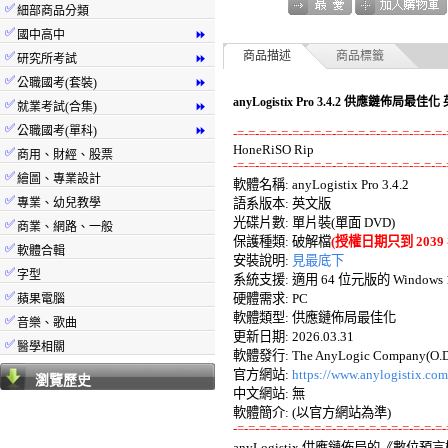
✅
細部商品分類
✅
國中高中
⏩
✅
商品描述
商品標籤
研究所考試
⏩
✅
公職國考(套裝)
⏩
anyLogistix Pro 3.4.2 供應鏈佈局最佳
✅
就業考試(合集)
⏩
✅
公職國考(單科)
⏩
-=-=-=-=-=-=-=-=-=-=-=-=-=-=-=-=-=-=-=-
✅
商用、財經、股票
-=-=-=-=-=-=-=-=-=-=-=-=-=-=-=-=-=-=-=-
✅
繪圖、專業設計

軟體名稱: anyLogistix Pro 3.4.2 

✅
專業、幼兒教學
語系版本: 英文版 

光碟片數: 單片裝(單面 DVD) 

✅
商業、網路、一般
保護種類: 破解檔
(授權日期只到 2039 年
✅
軟體合輯
安裝說明: 
見最底下
✅
字型
系統支援: 適用 64 位元版的 Windows 10
✅
硬體需求: PC 

蘋果電腦
軟體類型: 供應鏈佈局最佳化 

✅
音樂、歌曲
更新日期: 2026.03.31 

✅
醫學相關
軟體發行: The AnyLogic Company(O.D)
官方網站: 
https://www.anylogistix.com
瀏覽歷史
中文網站: 無

-=-=-=-=-=-=-=-=-=-=-=-=-=-=-=-=-=-=-=-

anyLogistix 供應鏈佈局的《數位預言