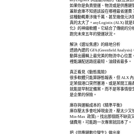
如果你是負責營運、物流或是供應鏈管理
蓋新倉庫不知道該設在哪裡最省運費？
這種動輒牽涉幾千萬、甚至幾億元決策的事
真的太大了。anyLogistix (AL
化》的神級軟體。它結合了傳統的分析
跑完未來五年的營運狀況。 

解決《選址焦慮》的綠地分析 

透過內建的 GFA (Greenfield An
動算出邏輯上最完美的物流中心位置。
裡能讓配送路逕最短、油錢省最多。 

真正看見《動態風險》 

很多軟體只能算靜態報表，但 ALX 內建了
定某個港口突然塞港、或是某間工廠產
就能提早制定備案，而不是等事情發生
是企業的保險。 

庫存與運輸成本的《精準平衡》 

庫存壓太多會吃掉現金流，壓太少又怕缺
Min-Max  政策)，找出那個既不
儲費用，可能跑一次專案就回本了。 

把《供應鏈數位孿生》做出來 
