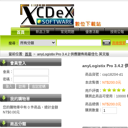
新品上架
常見問題
優惠活動
技術公報
首頁
高級搜索
搜尋：
當前位置:
首頁
>
anyLogistix Pro 3.4.2 供應鏈佈局最佳化 英文版
會員登入
anyLogistix Pro 3
會員：
商品貨號：cop18204-d1
密碼：
本店售價：
NT$200.0元
用戶評價：
購買此商品可使用：10000 
我的購物車
商品總價：
NT$200.0元
您的購物車中有 0 件商品，總計金額
購買數量：
NT$0.00元
商品分類