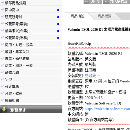
✅
細部商品分類
✅
國中高中
⏩
✅
商品描述
商品標籤
研究所考試
⏩
✅
公職國考(套裝)
⏩
Valentin TSOL 2026 R1 太陽光電
✅
就業考試(合集)
⏩
✅
公職國考(單科)
⏩
-=-=-=-=-=-=-=-=-=-=-=-=-=-=-=-=-=-=-=-
✅
商用、財經、股票
-=-=-=-=-=-=-=-=-=-=-=-=-=-=-=-=-=-=-=-
✅
繪圖、專業設計

軟體名稱: Valentin TSOL 2026 R1 

✅
專業、幼兒教學
語系版本: 英文版 

光碟片數: 單片裝 

✅
商業、網路、一般
保護種類: 註冊碼 

✅
軟體合輯
安裝說明: 
見最底下
✅
字型
系統支援: 適用 32 與 64 位元的 Windows
✅
硬體需求: PC 

蘋果電腦
軟體類型: 太陽光電產能設計、模擬 

✅
音樂、歌曲
更新日期: 2026.04.13 

✅
醫學相關
軟體發行: Valentin Software(O.D) 

官方網站: 
https://valentin-software.co
瀏覽歷史
中文網站: 無

-=-=-=-=-=-=-=-=-=-=-=-=-=-=-=-=-=-=-=-

Valentin T*SOL 太陽能熱能系統的