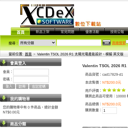
新品上架
常見問題
優惠活動
技術公報
首頁
高級搜索
搜尋：
當前位置:
首頁
>
Valentin TSOL 2026 R1 太陽光電產能設計、模擬 英文版
會員登入
Valentin TSOL 20
會員：
商品貨號：cad17829-d1
密碼：
本店售價：
NT$200.0元
用戶評價：
購買此商品可使用：10000 
我的購物車
商品總價：
NT$200.0元
您的購物車中有 0 件商品，總計金額
購買數量：
NT$0.00元
商品分類