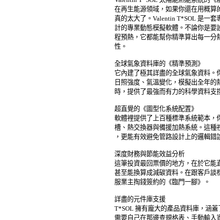
在再生能源領域，如果你還在用概算的
真的太大了。Valentin T*SOL 是一套專門
計的專業動態模擬軟體。不論你是要設
程預熱，它都能幫你精準算出每一分熱
性。 

全球氣象資料庫的《精準預測》 

它內建了極其詳盡的全球氣象資料。你
日照強度、氣溫變化，模擬出全年的熱
時，提供了最強而有力的科學資料支撐
超直覺的《圖型化系統配置》 

軟體裡提供了上百種標準系統範本，你
槽、熱交換器與備援加熱系統。這種視
，更能有效避免管路設計上的邏輯錯誤。
深度財務與節能效益分析 

這筆投資最回票價的地方，在於它能直
甚至能換算成減碳資料。在跟客戶談標
服業主掏錢簽約的《臨門一腳》。 

詳盡的元件庫支援 

T*SOL 擁有龐大的產品資料庫，涵
需要自己在那邊查規格表、手動輸入資