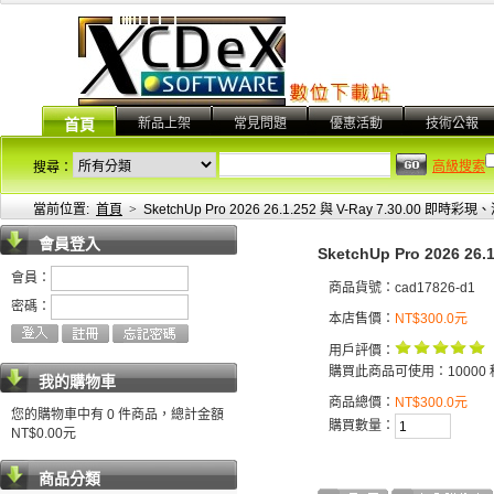
新品上架
常見問題
優惠活動
技術公報
首頁
高級搜索
搜尋：
當前位置:
首頁
>
SketchUp Pro 2026 26.1.252 與 V-Ray 7.30.00 
會員登入
SketchUp Pro 2026 
會員：
商品貨號：cad17826-d1
密碼：
本店售價：
NT$300.0元
用戶評價：
購買此商品可使用：10000 
我的購物車
商品總價：
NT$300.0元
您的購物車中有 0 件商品，總計金額
購買數量：
NT$0.00元
商品分類