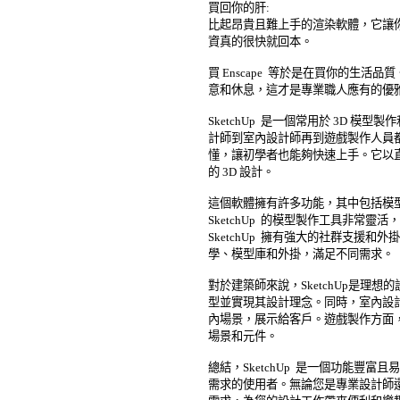
買回你的肝: 

比起昂貴且難上手的渲染軟體，它讓你
資真的很快就回本。 

買 Enscape  等於是在買你的生活
意和休息，這才是專業職人應有的優雅！
SketchUp  是一個常用於 3D 
計師到室內設計師再到遊戲製作人員都在使
懂，讓初學者也能夠快速上手。它以直
的 3D 設計。 

這個軟體擁有許多功能，其中包括模型
SketchUp  的模型製作工具非常
SketchUp  擁有強大的社群支援
學、模型庫和外掛，滿足不同需求。 

對於建築師來說，SketchUp是理想
型並實現其設計理念。同時，室內設計師也
內場景，展示給客戶。遊戲製作方面，Sk
場景和元件。 

總結，SketchUp  是一個功能豐富
需求的使用者。無論您是專業設計師還是愛