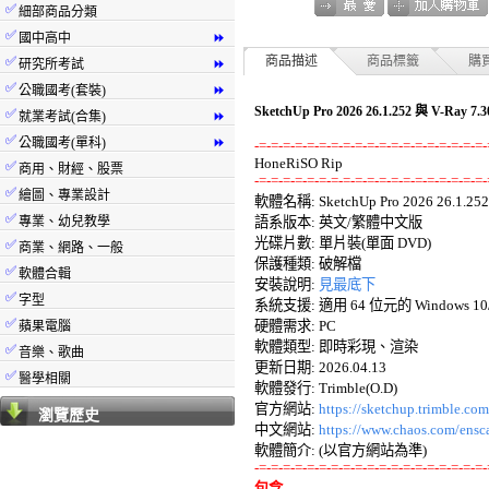
✅
細部商品分類
✅
國中高中
⏩
✅
商品描述
商品標籤
購
研究所考試
⏩
✅
公職國考(套裝)
⏩
SketchUp Pro 2026 26.1.252 與 V
✅
就業考試(合集)
⏩
✅
公職國考(單科)
⏩
-=-=-=-=-=-=-=-=-=-=-=-=-=-=-=-=-=-=-=-
✅
商用、財經、股票
-=-=-=-=-=-=-=-=-=-=-=-=-=-=-=-=-=-=-=-
✅
繪圖、專業設計

軟體名稱: SketchUp Pro 2026 26.1.252 
✅
專業、幼兒教學
語系版本: 英文/繁體中文版 

光碟片數: 單片裝(單面 DVD) 

✅
商業、網路、一般
保護種類: 破解檔 

✅
軟體合輯
安裝說明: 
見最底下
✅
字型
系統支援: 適用 64 位元的 Windows 10/1
✅
硬體需求: PC 

蘋果電腦
軟體類型: 即時彩現、渲染 

✅
音樂、歌曲
更新日期: 2026.04.13 

✅
醫學相關
軟體發行: Trimble(O.D) 

官方網站: 
https://sketchup.trimble.co
瀏覽歷史
中文網站: 
https://www.chaos.com/ensc
-=-=-=-=-=-=-=-=-=-=-=-=-=-=-=-=-=-=-=-
包含 
