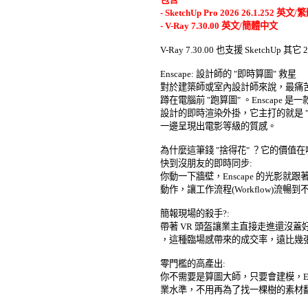
- SketchUp Pro 2026 26.1.252 英文/
- V-Ray 7.30.00 英文/簡體中文
V-Ray 7.30.00 也支援 SketchUp 其它 20
Enscape: 設計師的 "即時算圖" 救星 

對於建築師或室內設計師來說，最痛苦
蹲在電腦前 "跑算圖" 。Enscape 是一款專為
設計的即時渲染外掛，它主打的就是 "
一邊呈現出電影等級的質感。 

為什麼這筆錢 "捨得花" ？它的價值在哪
快到沒朋友的即時同步: 

你動一下牆壁，Enscape 的光影就
動作，讓工作流程(Workflow)流暢到不
簡報現場的殺手?: 

帶著 VR 頭盔讓業主直接走進還沒蓋
，這種臨場感帶來的成交率，遠比幾張
零門檻的高產出: 

你不需要是算圖大師，只要會建模，Ens
業水準，不用再為了找一棵樹的素材翻