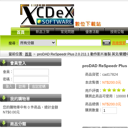
新品上架
常見問題
優惠活動
技術公報
首頁
高級搜索
搜尋：
當前位置:
首頁
>
proDAD ReSpeedr Plus 2.0.211.1 動作影片後製 英文/繁
會員登入
proDAD ReSpeedr P
會員：
商品貨號：cad17824
密碼：
本店售價：
NT$200.0元
用戶評價：
購買此商品可使用：10000 
我的購物車
商品總價：
NT$200.0元
您的購物車中有 0 件商品，總計金額
購買數量：
NT$0.00元
商品分類