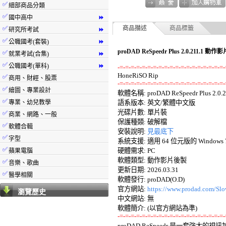
✅
細部商品分類
✅
國中高中
⏩
✅
商品描述
商品標籤
研究所考試
⏩
✅
公職國考(套裝)
⏩
proDAD ReSpeedr Plus 2.0.211.
✅
就業考試(合集)
⏩
✅
公職國考(單科)
⏩
-=-=-=-=-=-=-=-=-=-=-=-=-=-=-=-=-=-=-=-
✅
商用、財經、股票
-=-=-=-=-=-=-=-=-=-=-=-=-=-=-=-=-=-=-=-
✅
繪圖、專業設計

軟體名稱: proDAD ReSpeedr Plus 2.0.21
✅
專業、幼兒教學
語系版本: 英文/繁體中文版 

光碟片數: 單片裝 

✅
商業、網路、一般
保護種類: 破解檔 

✅
軟體合輯
安裝說明: 
見最底下
✅
字型
系統支援: 適用 64 位元版的 Windows 7/8/
✅
硬體需求: PC 

蘋果電腦
軟體類型: 動作影片後製 

✅
音樂、歌曲
更新日期: 2026.03.31 

✅
醫學相關
軟體發行: proDAD(O.D) 

官方網站: 
https://www.prodad.com/Sl
瀏覽歷史
中文網站: 無

-=-=-=-=-=-=-=-=-=-=-=-=-=-=-=-=-=-=-=-

proDAD ReSpeedr 是一套強