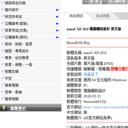
✅
細部商品分類
✅
國中高中
⏩
✅
商品描述
商品標籤
研究所考試
⏩
✅
公職國考(套裝)
⏩
nanoCAD 26.0 電腦輔助設計 英文版
✅
就業考試(合集)
⏩
✅
公職國考(單科)
⏩
-=-=-=-=-=-=-=-=-=-=-=-=-=-=-=-=-=-=-=-
✅
商用、財經、股票
-=-=-=-=-=-=-=-=-=-=-=-=-=-=-=-=-=-=-=-
✅
繪圖、專業設計

軟體名稱: nanoCAD 26.0 

✅
專業、幼兒教學
語系版本: 英文版 

光碟片數: 單片裝(單面 DVD) 

✅
商業、網路、一般
保護種類: 破解檔、授權檔
(授權日期只到 
✅
軟體合輯
安裝說明: 
見最底下
✅
字型
系統支援: 適用 64 位元版的 Windows 10
✅
硬體需求: PC 

蘋果電腦
軟體類型: 電腦輔助設計 

✅
音樂、歌曲
更新日期: 2026.03.31 

✅
醫學相關
軟體發行: Nanosoft(O.D) 

官方網站: 
https://nanocad.com/product
瀏覽歷史
中文網站: 無

-=-=-=-=-=-=-=-=-=-=-=-=-=-=-=-=-=-=-=-

◎與傳統 CAD 趨於一致友善且便於使