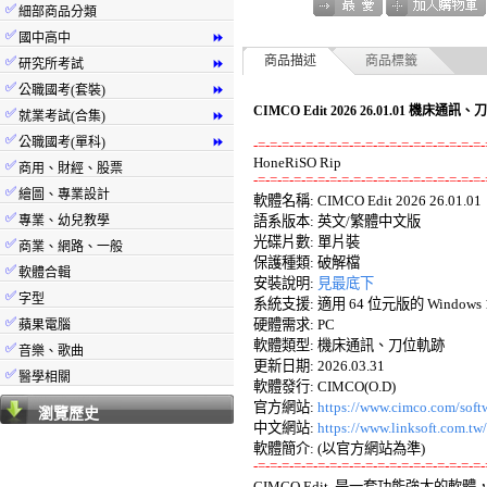
✅
細部商品分類
✅
國中高中
⏩
✅
商品描述
商品標籤
研究所考試
⏩
✅
公職國考(套裝)
⏩
CIMCO Edit 2026 26.01.01 機床
✅
就業考試(合集)
⏩
✅
公職國考(單科)
⏩
-=-=-=-=-=-=-=-=-=-=-=-=-=-=-=-=-=-=-=-
✅
商用、財經、股票
-=-=-=-=-=-=-=-=-=-=-=-=-=-=-=-=-=-=-=-
✅
繪圖、專業設計

軟體名稱: CIMCO Edit 2026 26.01.01 

✅
專業、幼兒教學
語系版本: 英文/繁體中文版 

光碟片數: 單片裝 

✅
商業、網路、一般
保護種類: 破解檔 

✅
軟體合輯
安裝說明: 
見最底下
✅
字型
系統支援: 適用 64 位元版的 Windows 10
✅
硬體需求: PC 

蘋果電腦
軟體類型: 機床通訊、刀位軌跡 

✅
音樂、歌曲
更新日期: 2026.03.31 

✅
醫學相關
軟體發行: CIMCO(O.D) 

官方網站: 
https://www.cimco.com/soft
瀏覽歷史
中文網站: 
https://www.linksoft.com.t
-=-=-=-=-=-=-=-=-=-=-=-=-=-=-=-=-=-=-=-

CIMCO Edit  是一套功能強大