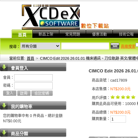
新品上架
常見問題
優惠活動
技術公報
首頁
高級搜索
搜尋：
當前位置:
首頁
>
CIMCO Edit 2026 26.01.01 機床通訊、刀位軌跡 英文/繁
會員登入
CIMCO Edit 2026 
會員：
商品貨號：cad17809
密碼：
本店售價：
NT$200.0元
用戶評價：
購買此商品可使用：10000 
我的購物車
商品總價：
NT$200.0元
您的購物車中有 0 件商品，總計金額
購買數量：
NT$0.00元
商品分類