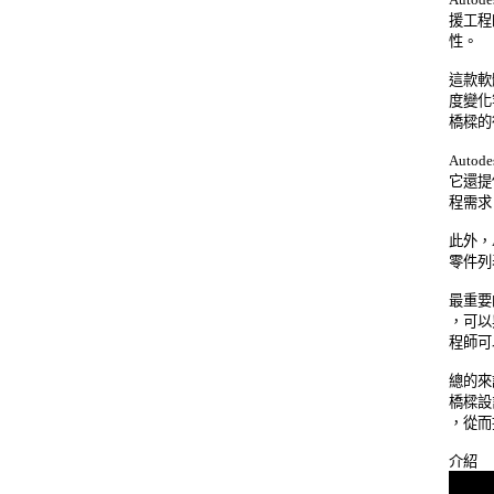
援工程
性。 

這款軟
度變化
橋樑的行
Autod
它還提
程需求。
此外，Au
零件列
最重要的是
，可以與
程師可
總的來說，
橋樑設
，從而