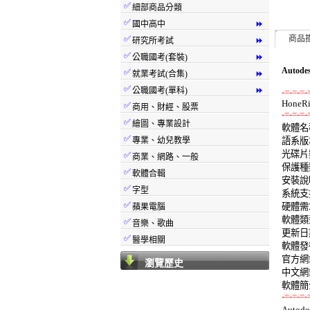
✅
細部商品分類
✅
國中高中
⏩
✅
商品
研究所考試
⏩
✅
公職國考(套裝)
⏩
Autode
✅
就業考試(合集)
⏩
✅
公職國考(單科)
⏩
-=-=-=-
✅
商用、財經、股票
-=-=-=-
✅
繪圖、專業設計

軟體名稱:
✅
專業、幼兒教學
語系版本
光碟片數
✅
商業、網路、一般
保護種類
✅
軟體合輯
安裝說明
✅
字型
系統支援:
✅
硬體需求:
蘋果電腦
軟體類型
✅
音樂、歌曲
更新日期:
✅
醫學相關
軟體發行: 
官方網站
瀏覽歷史
中文網站
-=-=-=-

Auto