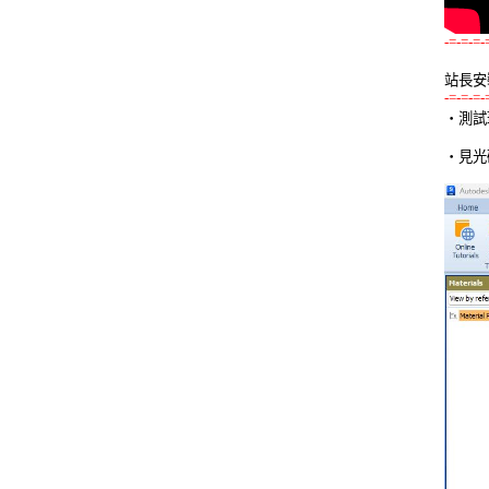
-=-=-=-
站長安
-=-=-=-

‧測試
‧見光碟