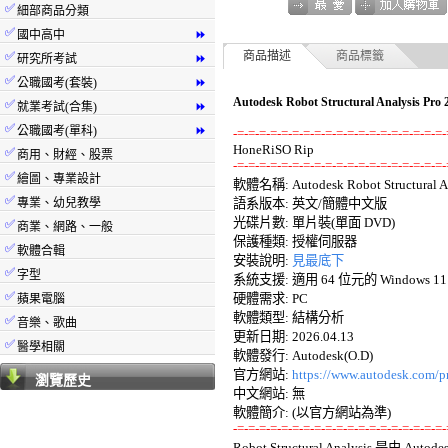
✅
細部商品分類
✅
國中高中
⏩
✅
商品描述
商品標籤
研究所考試
⏩
✅
公職國考(套裝)
⏩
Autodesk Robot Structural Analys
✅
就業考試(合集)
⏩
✅
公職國考(單科)
⏩
-=-=-=-=-=-=-=-=-=-=-=-=-=-=-=-=-=-=-=-
✅
商用、財經、股票
-=-=-=-=-=-=-=-=-=-=-=-=-=-=-=-=-=-=-=-
✅
繪圖、專業設計

軟體名稱: Autodesk Robot Structural Ana
✅
專業、幼兒教學
語系版本: 英文/簡體中文版 

光碟片數: 單片裝(單面 DVD) 

✅
商業、網路、一般
保護種類: 授權伺服器 

✅
軟體合輯
安裝說明: 
見最底下
✅
字型
系統支援: 適用 64 位元的 Windows 11 
✅
硬體需求: PC 

蘋果電腦
軟體類型: 結構分析 

✅
音樂、歌曲
更新日期: 2026.04.13 

✅
醫學相關
軟體發行: Autodesk(O.D) 

官方網站: 
https://www.autodesk.com/pr
瀏覽歷史
中文網站: 無

-=-=-=-=-=-=-=-=-=-=-=-=-=-=-=-=-=-=-=-

Robot Structural Analysis 是