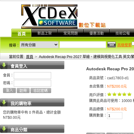
新品上架
常見問題
優惠活動
技術公報
首頁
高級搜索
搜尋：
當前位置:
首頁
>
Autodesk Recap Pro 2027 草繪、建模與視覺化工具 英文
會員登入
Autodesk Recap P
會員：
商品貨號：cad17803-d1
密碼：
本店售價：
NT$200.0元
用戶評價：
購買此商品可使用：10000 
我的購物車
商品總價：
NT$200.0元
您的購物車中有 0 件商品，總計金額
購買數量：
NT$0.00元
商品分類