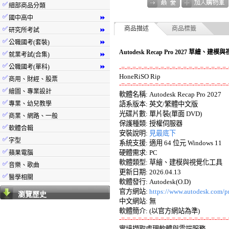
✅
細部商品分類
✅
國中高中
⏩
✅
商品描述
商品標籤
研究所考試
⏩
✅
公職國考(套裝)
⏩
Autodesk Recap Pro 2027 草繪
✅
就業考試(合集)
⏩
✅
公職國考(單科)
⏩
-=-=-=-=-=-=-=-=-=-=-=-=-=-=-=-=-=-=-=-
✅
商用、財經、股票
-=-=-=-=-=-=-=-=-=-=-=-=-=-=-=-=-=-=-=-
✅
繪圖、專業設計

軟體名稱: Autodesk Recap Pro 2027 

✅
專業、幼兒教學
語系版本: 英文/繁體中文版 

光碟片數: 單片裝(單面 DVD) 

✅
商業、網路、一般
保護種類: 授權伺服器 

✅
軟體合輯
安裝說明: 
見最底下
✅
字型
系統支援: 適用 64 位元 Windows 11 

✅
硬體需求: PC 

蘋果電腦
軟體類型: 草繪、建模與視覺化工具 

✅
音樂、歌曲
更新日期: 2026.04.13 

✅
醫學相關
軟體發行: Autodesk(O.D) 

官方網站: 
https://www.autodesk.com/p
瀏覽歷史
中文網站: 無

-=-=-=-=-=-=-=-=-=-=-=-=-=-=-=-=-=-=-=-

實境擷取處理軟體與雲端服務 
