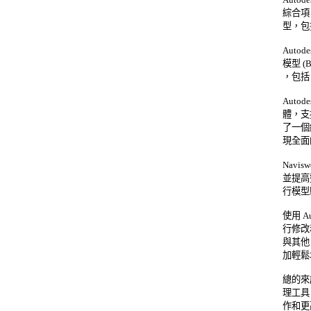
綜合項
型，包括 
Auto
模型 
，包括 A
Autod
體，支
了一個
現全面
Navi
並提高
行模型
使用 A
行修改
與其他 
加輕鬆地
總的來說
理工具
作和更