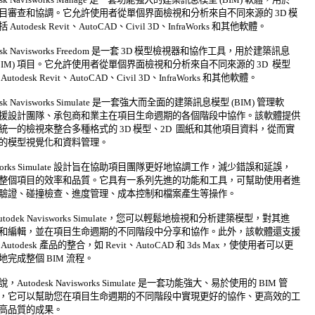
目審查和協調。它允許使用者從單個界面檢視和分析來自不同來源的 3D 模 

Autodesk Revit、AutoCAD、Civil 3D、InfraWorks 和其他軟體。 

desk Navisworks Freedom 是一套 3D 模型檢視器和協作工具，用於建築訊息 

(BIM) 項目。它允許使用者從單個界面檢視和分析來自不同來源的 3D  模型 

utodesk Revit、AutoCAD、Civil 3D、InfraWorks 和其他軟體。 

esk Navisworks Simulate 是一套強大而全面的建築訊息模型 (BIM) 管理軟 

援設計團隊、承包商和業主在項目生命週期的各個階段中協作。該軟體提供 

統一的檢視來整合多種格式的 3D 模型、2D  圖紙和其他項目資料，從而實 

的模型視覺化和資料管理。 

sworks Simulate 設計旨在協助項目團隊更好地協調工作，減少錯誤和延誤， 

整個項目的效率和品質。它具有一系列先進的功能和工具，可幫助使用者進 

驗證、碰撞檢查、進度管理、成本控制和檔案產生等操作。 

utodek Navisworks Simulate，您可以輕鬆地檢視和分析建築模型，對其進 

和編輯，並在項目生命週期的不同階段中分享和協作。此外，該軟體還支援 

Autodesk 產品的整合，如 Revit、AutoCAD 和 3ds Max，使使用者可以更 

完成整個 BIM 流程。 

，Autodesk Navisworks Simulate 是一套功能強大、易於使用的 BIM 管 

，它可以幫助您在項目生命週期的不同階段中實現更好的協作、更高效的工 

高品質的成果。 
