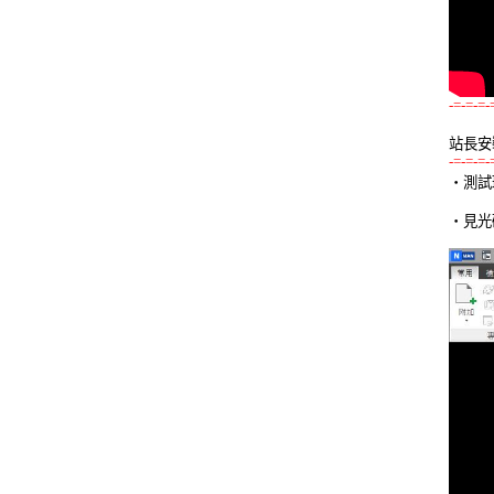
-=-=-=-
站長安
-=-=-=-

‧測試
‧見光碟