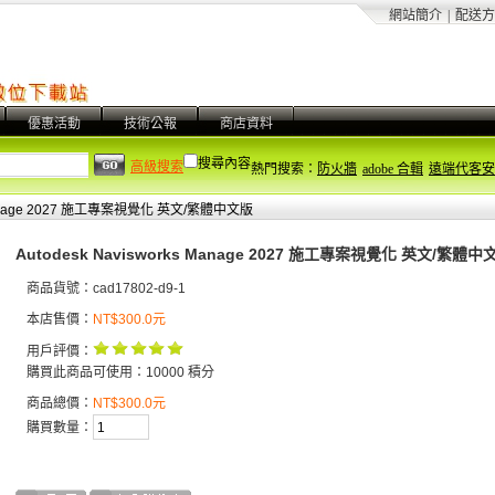
網站簡介
|
配送方
優惠活動
技術公報
商店資料
搜尋內容
高級搜索
熱門搜索：
防火牆
adobe 合輯
遠端代客安
s Manage 2027 施工專案視覺化 英文/繁體中文版
Autodesk Navisworks Manage 2027 施工專案視覺化 英文/繁體中
商品貨號：cad17802-d9-1
本店售價：
NT$300.0元
用戶評價：
購買此商品可使用：10000 積分
商品總價：
NT$300.0元
購買數量：