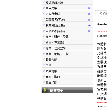
✅
細部商品分類
✅
國中高中
⏩
✅
商品
研究所考試
⏩
✅
公職國考(套裝)
⏩
Autod
✅
就業考試(合集)
⏩
✅
公職國考(單科)
⏩
-=-=-=-
✅
商用、財經、股票
-=-=-=-
✅
繪圖、專業設計

軟體名稱:
✅
專業、幼兒教學
語系版本
光碟片數
✅
商業、網路、一般
保護種類
✅
軟體合輯
安裝說明
✅
字型
系統支援:
✅
硬體需求:
蘋果電腦
軟體類型
✅
音樂、歌曲
更新日期:
✅
醫學相關
軟體發行: 
官方網站
瀏覽歷史
中文網站
-=-=-=-

Auto