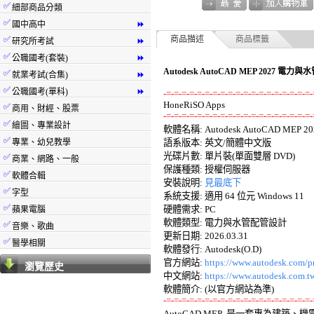
✅
細部商品分類
✅
國中高中
⏩
✅
商品描述
商品標籤
研究所考試
⏩
✅
公職國考(套裝)
⏩
Autodesk AutoCAD MEP 2027 
✅
就業考試(合集)
⏩
✅
公職國考(單科)
⏩
-=-=-=-=-=-=-=-=-=-=-=-=-=-=-=-=-=-=-=-
✅
商用、財經、股票
-=-=-=-=-=-=-=-=-=-=-=-=-=-=-=-=-=-=-=-
✅
繪圖、專業設計

軟體名稱: Autodesk AutoCAD MEP 202
✅
專業、幼兒教學
語系版本: 英文/簡體中文版 

光碟片數: 單片裝(單面雙層 DVD) 

✅
商業、網路、一般
保護種類: 授權伺服器 

✅
軟體合輯
安裝說明: 
見最底下
✅
字型
系統支援: 適用 64 位元 Windows 11 

✅
硬體需求: PC 

蘋果電腦
軟體類型: 電力與水管配管設計 

✅
音樂、歌曲
更新日期: 2026.03.31 

✅
醫學相關
軟體發行: Autodesk(O.D) 

官方網站: 
https://www.autodesk.com/p
瀏覽歷史
中文網站: 
https://www.autodesk.com.t
-=-=-=-=-=-=-=-=-=-=-=-=-=-=-=-=-=-=-=-

AutoCAD MEP  是一套專為建築