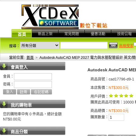
新品上架
常見問題
優惠活動
技術公報
首頁
高級搜索
搜尋：
當前位置:
首頁
>
Autodesk AutoCAD MEP 2027 電力與水管配管設計 英文
會員登入
Autodesk AutoCAD
會員：
商品貨號：cad17796-d9-1
密碼：
本店售價：
NT$300.0元
用戶評價：
購買此商品可使用：10000 
我的購物車
商品總價：
NT$300.0元
您的購物車中有 0 件商品，總計金額
購買數量：
NT$0.00元
商品分類