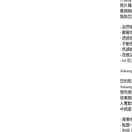
照片構
像預期的
幫助您
- 自然
- 顯
- 透過
- 手動
- 色調
- 改
- 64 
Asham
您的照
Asha
眾所周知
效果開
人驚歎
中挑選
- 按需
- 點選
- 包括 