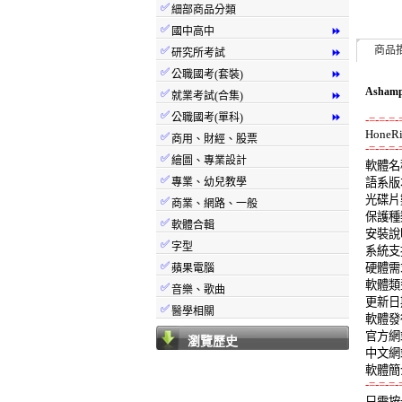
✅
細部商品分類
✅
國中高中
⏩
✅
商品
研究所考試
⏩
✅
公職國考(套裝)
⏩
Asham
✅
就業考試(合集)
⏩
✅
公職國考(單科)
⏩
-=-=-=-
✅
商用、財經、股票
-=-=-=-
✅
繪圖、專業設計

軟體名稱:
✅
專業、幼兒教學
語系版本
光碟片數
✅
商業、網路、一般
保護種類
✅
軟體合輯
安裝說明
✅
字型
系統支援:
✅
硬體需求:
蘋果電腦
軟體類型
✅
音樂、歌曲
更新日期:
✅
醫學相關
軟體發行:
官方網站
瀏覽歷史
中文網站
-=-=-=-

只需