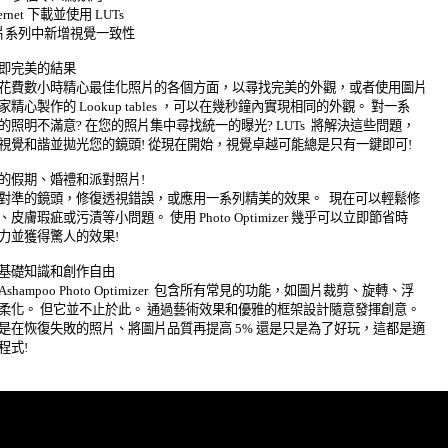
ternet 下載並使用 LUTs 

照片系列中新增視覺一致性 

即完美的結果 

花費數小時精心最佳化照片的各個方面，以尋找完美的外觀，或者使用圖片 

精心製作的 Lookup tables ，可以在幾秒鐘內實現相同的外觀。 對一系 

的照明不滿意? 在您的照片集中尋找統一的曝光? LUTs  將解決這些問題， 

視覺和諧並拋光您的鏡頭! 從現在開始，視覺卓越可能總是只有一鍵即可! 

的假期、婚禮和派對照片! 

對準的鏡頭，修復透視錯誤，或應用一系列精美的效果。  現在可以輕鬆修 

皮膚瑕疵或污漬等小問題。 使用 Photo Optimizer 幾乎可以立即節省時 

力並獲得驚人的效果! 

基礎知識和創作自由 

shampoo Photo Optimizer  包含所有常見的功能，如圖片裁剪、旋轉、浮 

柔化。 但它並不止於此。 通過藝術效果和優雅的框架設計隨意發揮創意。 

是在恢復失敗的照片、將圖片品質再提高 5% 還是只是為了好玩，這都是適 

式! 
