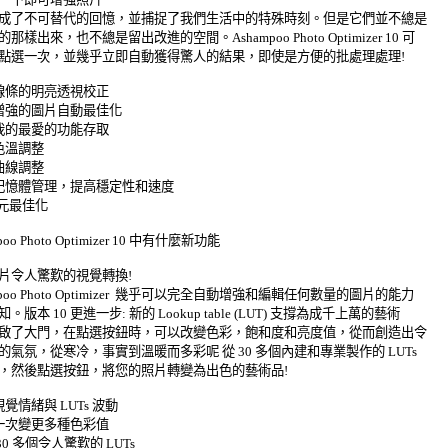
成了不可替代的回憶，並捕捉了我們生活中的特殊時刻。但是它們並不總是 

那樣出來，也不總是留出改進的空間。Ashampoo Photo Optimizer 10 可 

點選一次，並幾乎立即自動獲得驚人的結果，即使是方便的批處理處理! 

線條的明亮透視校正 

著增強的圖片自動最佳化 

我的最愛的功能存取 

色溫調整 

曲線調整 

進記憶體管理，提高穩定性和速度 

位元最佳化 

poo Photo Optimizer 10 中有什麼新功能 

片令人驚歎的視覺轉換! 

mpoo Photo Optimizer  幾乎可以完全自動增強和編輯任何數量的圖片的能力 

。版本 10 更進一步: 新的 Lookup table (LUT) 支撐為成千上萬的藝術 

啟了大門，在點選按鈕時，可以改變色彩，飽和度和亮度值，從而創造出令 

的氣氛，從寒冷，事實到溫暖而多彩呢 從 30 多個內建和專業製作的 LUTs 

，然後點選按鈕，將您的照片轉變為出色的藝術品! 

視覺情緒與 LUTs 波動 

一次變更多種色彩值 

30 多個令人驚歎的 LUTs 
