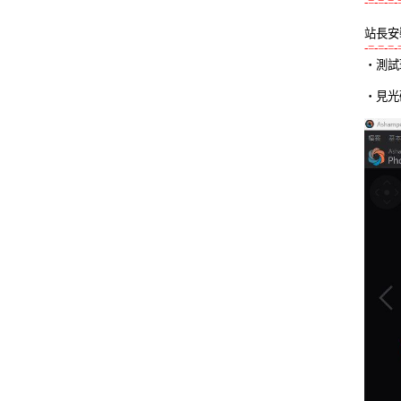
-=-=-=-
站長安
-=-=-=-

‧測試
‧見光碟