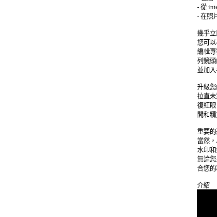
- 從 in
- 在
幾乎立
您可以
編輯專家
列鏡頭
並加入
升級您
拉直未
復紅眼、
間和精
重要的
當然，A
水印和
無論您
合您的程