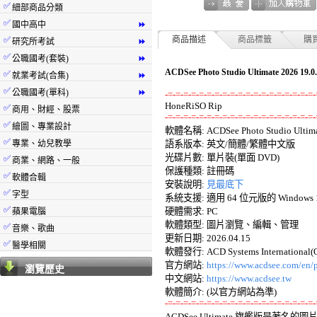
✅
細部商品分類
✅
國中高中
⏩
✅
商品描述
商品標籤
購
研究所考試
⏩
✅
公職國考(套裝)
⏩
ACDSee Photo Studio Ultimate 
✅
就業考試(合集)
⏩
✅
公職國考(單科)
⏩
-=-=-=-=-=-=-=-=-=-=-=-=-=-=-=-=-=-=-=-
✅
商用、財經、股票
-=-=-=-=-=-=-=-=-=-=-=-=-=-=-=-=-=-=-=-
✅
繪圖、專業設計

軟體名稱: ACDSee Photo Studio Ultimate
✅
專業、幼兒教學
語系版本: 英文/簡體/繁體中文版 

光碟片數: 單片裝(單面 DVD) 

✅
商業、網路、一般
保護種類: 註冊碼 

✅
軟體合輯
安裝說明: 
見最底下
✅
字型
系統支援: 適用 64 位元版的 Windows 10
✅
硬體需求: PC 

蘋果電腦
軟體類型: 圖片瀏覽、編輯、管理 

✅
音樂、歌曲
更新日期: 2026.04.15 

✅
醫學相關
軟體發行: ACD Systems International(O.
官方網站: 
https://www.acdsee.com/en/p
瀏覽歷史
中文網站: 
https://www.acdsee.tw
-=-=-=-=-=-=-=-=-=-=-=-=-=-=-=-=-=-=-=-

ACDSee Ultimate 旗艦版是著名