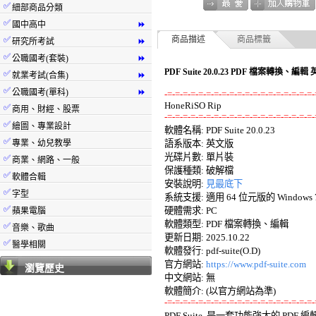
✅
細部商品分類
✅
國中高中
⏩
✅
商品描述
商品標籤
研究所考試
⏩
✅
公職國考(套裝)
⏩
PDF Suite 20.0.23 PDF 檔案轉換、編輯
✅
就業考試(合集)
⏩
✅
公職國考(單科)
⏩
-=-=-=-=-=-=-=-=-=-=-=-=-=-=-=-=-=-=-=-
✅
商用、財經、股票
-=-=-=-=-=-=-=-=-=-=-=-=-=-=-=-=-=-=-=-
✅
繪圖、專業設計

軟體名稱: PDF Suite 20.0.23 

✅
專業、幼兒教學
語系版本: 英文版 

光碟片數: 單片裝 

✅
商業、網路、一般
保護種類: 破解檔 

✅
軟體合輯
安裝說明: 
見最底下
✅
字型
系統支援: 適用 64 位元版的 Windows 7/8/
✅
硬體需求: PC 

蘋果電腦
軟體類型: PDF 檔案轉換、編輯 

✅
音樂、歌曲
更新日期: 2025.10.22 

✅
醫學相關
軟體發行: pdf-suite(O.D) 

官方網站: 
https://www.pdf-suite.com
瀏覽歷史
中文網站: 無 

-=-=-=-=-=-=-=-=-=-=-=-=-=-=-=-=-=-=-=-

PDF Suite  是一套功能強大的 P