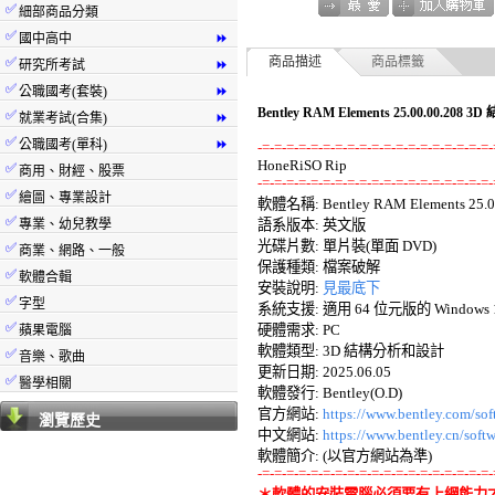
✅
細部商品分類
✅
國中高中
⏩
✅
商品描述
商品標籤
研究所考試
⏩
✅
公職國考(套裝)
⏩
Bentley RAM Elements 25.00.00.2
✅
就業考試(合集)
⏩
✅
公職國考(單科)
⏩
-=-=-=-=-=-=-=-=-=-=-=-=-=-=-=-=-=-=-=-
✅
商用、財經、股票
-=-=-=-=-=-=-=-=-=-=-=-=-=-=-=-=-=-=-=-
✅
繪圖、專業設計

軟體名稱: Bentley RAM Elements 25.00
✅
專業、幼兒教學
語系版本: 英文版 

光碟片數: 單片裝(單面 DVD) 

✅
商業、網路、一般
保護種類: 檔案破解 

✅
軟體合輯
安裝說明: 
見最底下
✅
字型
系統支援: 適用 64 位元版的 Windows 10
✅
硬體需求: PC 

蘋果電腦
軟體類型: 3D 結構分析和設計 

✅
音樂、歌曲
更新日期: 2025.06.05 

✅
醫學相關
軟體發行: Bentley(O.D) 

官方網站: 
https://www.bentley.com/sof
瀏覽歷史
中文網站: 
https://www.bentley.cn/soft
-=-=-=-=-=-=-=-=-=-=-=-=-=-=-=-=-=-=-=-
＊軟體的安裝電腦必須要有上網能力