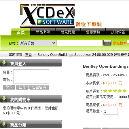
新品上架
常見問題
優惠活動
技術公報
首頁
高級搜索
搜尋：
當前位置:
首頁
>
Bentley OpenBuildings Speedikon 24.00.00.029 建
會員登入
Bentley OpenBuildin
會員：
商品貨號：cad17253-d9-1
密碼：
本店售價：
NT$300.0元
用戶評價：
購買此商品可使用：10000 
我的購物車
商品總價：
NT$300.0元
您的購物車中有 0 件商品，總計金額
購買數量：
NT$0.00元
商品分類