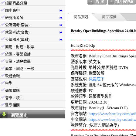
✅
細部商品分類
✅
國中高中
⏩
✅
商品描述
商品標籤
研究所考試
⏩
✅
公職國考(套裝)
⏩
Bentley OpenBuildings Speedikon 2
✅
就業考試(合集)
⏩
✅
公職國考(單科)
⏩
-=-=-=-=-=-=-=-=-=-=-=-=-=-=-=-=-=-=-=-
✅
商用、財經、股票
-=-=-=-=-=-=-=-=-=-=-=-=-=-=-=-=-=-=-=-
✅
繪圖、專業設計

軟體名稱: Bentley OpenBuildings Speed
✅
專業、幼兒教學
語系版本: 英文版 

光碟片數: 單片裝(單面雙層 DVD) 

✅
商業、網路、一般
保護種類: 檔案破解 

✅
軟體合輯
安裝說明: 
見最底下
✅
字型
系統支援: 適用 64 位元版的 Windows 8.1
✅
硬體需求: PC 

蘋果電腦
軟體類型: 建築模型製作 

✅
音樂、歌曲
更新日期: 2024.12.30 

✅
醫學相關
軟體發行: Bentley(L.AVteam O.D) 

官方網站: 
https://www.bentley.com/sof
瀏覽歷史
中文網站: 
https://www.bentley.cn/soft
-=-=-=-=-=-=-=-=-=-=-=-=-=-=-=-=-=-=-=-

Bentley OpenBuildings Sp