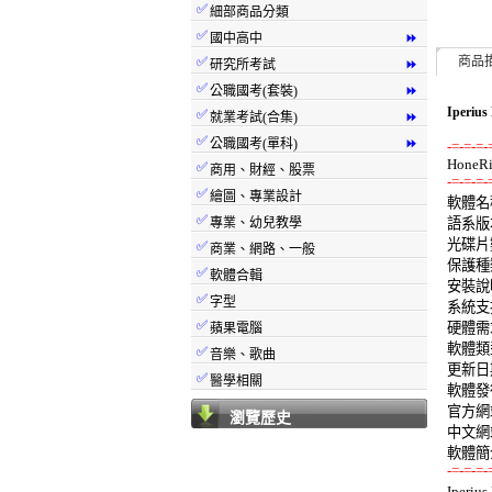
✅
細部商品分類
✅
國中高中
⏩
✅
商品
研究所考試
⏩
✅
公職國考(套裝)
⏩
Iperi
✅
就業考試(合集)
⏩
✅
公職國考(單科)
⏩
-=-=-=-
✅
商用、財經、股票
-=-=-=-
✅
繪圖、專業設計

軟體名稱:
✅
專業、幼兒教學
語系版本
光碟片數
✅
商業、網路、一般
保護種類
✅
軟體合輯
安裝說明
✅
字型
系統支援: 
✅
硬體需求:
蘋果電腦
軟體類型
✅
音樂、歌曲
更新日期:
✅
醫學相關
軟體發行: 
官方網站: 
瀏覽歷史
中文網站: 
-=-=-=-

Ipe