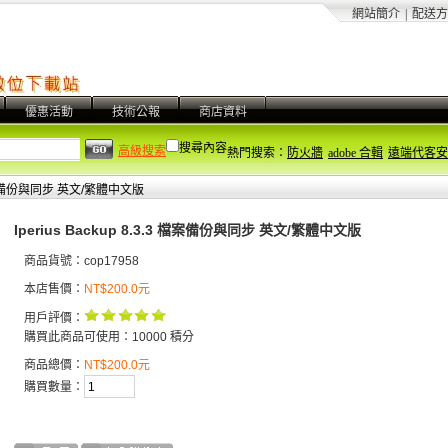
網站簡介
|
配送方
優惠活動
技術公報
商店資料
搜尋內容
高級搜索
熱門搜索：
防火牆
adobe 合輯
遠端代客安
.3 檔案備份與同步 英文/繁體中文版
Iperius Backup 8.3.3 檔案備份與同步 英文/繁體中文版
商品貨號：cop17958
本店售價：
NT$200.0元
用戶評價：
購買此商品可使用：10000 積分
商品總價：
NT$200.0元
購買數量：