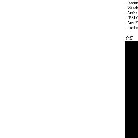
- Backb
- Wasabi
- Aruba
- IBM C
- Any F
- Iperiu