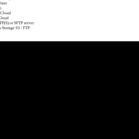
laze 

 

 Cloud 

loud 

TP(S) or SFTP server 

s Storage S3 / FTP 
