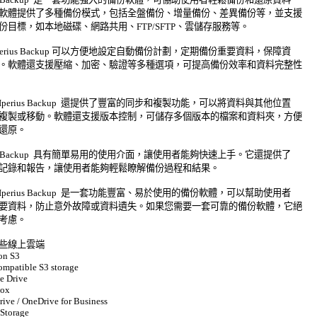
軟體提供了多種備份模式，包括全盤備份、增量備份、差異備份等，並支援 

份目標，如本地磁碟、網路共用、FTP/SFTP、雲儲存服務等。 

perius Backup 可以方便地設定自動備份計劃，定期備份重要資料，保障資 

。軟體還支援壓縮、加密、驗證等多種選項，可提高備份效率和資料完整性 

perius Backup  還提供了豐富的同步和複製功能，可以將資料與其他位置 

複製或移動。軟體還支援版本控制，可儲存多個版本的檔案和資料夾，方便 

原。 

ius Backup  具有簡單易用的使用介面，讓使用者能夠快速上手。它還提供了 

記錄和報告，讓使用者能夠輕鬆瞭解備份過程和結果。 

perius Backup  是一套功能豐富、易於使用的備份軟體，可以幫助使用者 

要資料，防止意外故障或資料遺失。如果您需要一套可靠的備份軟體，它絕 

慮。 

些線上雲端 

n S3 

ompatible S3 storage 

e Drive 

ox 

rive / OneDrive for Business 

Storage 
