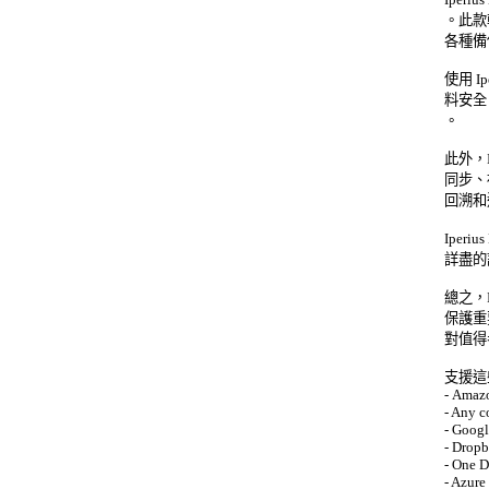
。此款
各種備
使用 I
料安全
。 

此外，I
同步、
回溯和還
Iper
詳盡的
總之，I
保護重
對值得考
支援這
- Amazo
- Any c
- Googl
- Dropb
- One D
- Azure 