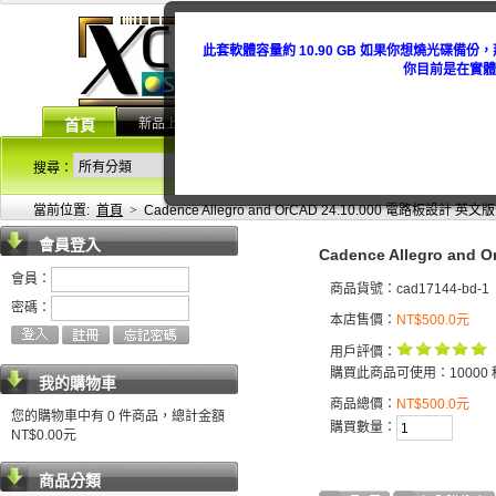
此套軟體容量約 10.90 GB 如果你想燒光碟
你目前是在實體
新品上架
常見問題
優惠活動
技術公報
首頁
高級搜索
搜尋：
Reset
Focus
當前位置:
首頁
>
Cadence Allegro and OrCAD 24.10.000 電路板設計 英文版
會員登入
Cadence Allegro an
會員：
商品貨號：cad17144-bd-1
密碼：
本店售價：
NT$500.0元
用戶評價：
購買此商品可使用：10000 
我的購物車
商品總價：
NT$500.0元
您的購物車中有 0 件商品，總計金額
購買數量：
NT$0.00元
商品分類