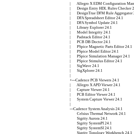
|       Allegro X EDM Configuration Man
|       Design Entry HDL Rules Checker 2
|       DesignTrue DFM Rule Aggregator 2
|       DFA Spreadsheet Editor 24.1 

|       DFA Symbol Update 24.1 

|       Library Explorer 24.1 

|       Model Integrity 24.1 

|       Padstack Editor 24.1 

|       PCB DB Doctor 24.1 

|       PSpice Magnetic Parts Editor 24.1 

|       PSpice Model Editor 24.1 

|       PSpice Simulation Manager 24.1 

|       PSpice Stimulus Editor 24.1 

|       SigWave 24.1 

|       SigXplorer 24.1 

| 

+---Cadence PCB Viewers 24.1 

|       Allegro X APD Viewer 24.1 

|       Capture Viewer 24.1 

|       PCB Editor Viewer 24.1 

|       System Capture Viewer 24.1 

| 

---Cadence System Analysis 24.1 

        Celsius Thermal Network 24.1 

        Sigrity Aurora 24.1 

        Sigrity SystemPI 24.1 

        Sigrity SystemSI 24.1 

        Sigrity Topology Workbench 24.1 
