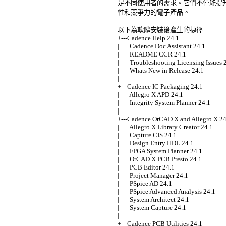
足不同使用者的需求。它們不僅能提升
性和競爭力的電子產品。 

以下為軟體安裝後產生的捷徑 

+---Cadence Help 24.1 

|       Cadence Doc Assistant 24.1 

|       README CCR 24.1 

|       Troubleshooting Licensing Issues 2
|       Whats New in Release 24.1 

| 

+---Cadence IC Packaging 24.1 

|       Allegro X APD 24.1 

|       Integrity System Planner 24.1 

| 

+---Cadence OrCAD X and Allegro X 24.
|       Allegro X Library Creator 24.1 

|       Capture CIS 24.1 

|       Design Entry HDL 24.1 

|       FPGA System Planner 24.1 

|       OrCAD X PCB Presto 24.1 

|       PCB Editor 24.1 

|       Project Manager 24.1 

|       PSpice AD 24.1 

|       PSpice Advanced Analysis 24.1 

|       System Architect 24.1 

|       System Capture 24.1 

| 

+---Cadence PCB Utilities 24.1 
