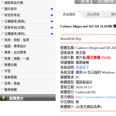
✅
細部商品分類
✅
國中高中
⏩
✅
商品描述
商品標籤
購
研究所考試
⏩
✅
公職國考(套裝)
⏩
Cadence Allegro and OrCAD 24.10
✅
就業考試(合集)
⏩
✅
公職國考(單科)
⏩
-=-=-=-=-=-=-=-=-=-=-=-=-=-=-=-=-=-=-=-
✅
商用、財經、股票
-=-=-=-=-=-=-=-=-=-=-=-=-=-=-=-=-=-=-=-
✅
繪圖、專業設計

軟體名稱: Cadence Allegro and OrCAD 2
✅
專業、幼兒教學
語系版本: 英文版 

光碟片數: 單片裝
(藍光單層 25GB)
✅
商業、網路、一般
保護種類: 檔案破解 

✅
軟體合輯
安裝說明: 
見最底下
✅
字型
系統支援: 適用 64 位元版的 Windows 10
✅
硬體需求: PC 

蘋果電腦
軟體類型: 電路板設計 

✅
音樂、歌曲
更新日期: 2024.10.13 

✅
醫學相關
軟體發行: Cadence(O.D) 

官方網站: 
https://www.cadence.com/en
瀏覽歷史
中文網站: 無 

-=-=-=-=-=-=-=-=-=-=-=-=-=-=-=-=-=-=-=-