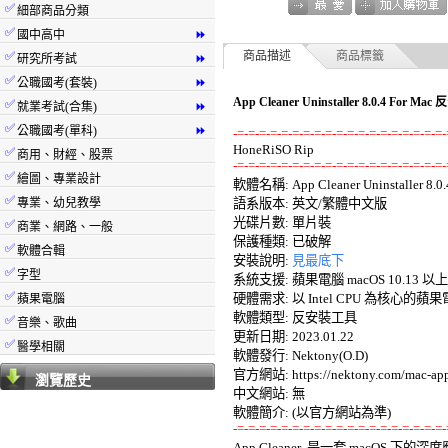
✅
細部商品分類
✅
國中高中
⏩
✅
商品描述
商品標籤
研究所考試
⏩
✅
公職國考(套裝)
⏩
App Cleaner Uninstaller 8.0.4
✅
就業考試(合集)
⏩
✅
公職國考(單科)
⏩
-=-=-=-=-=-=-=-=-=-=-=-=-=-=-=-=-=-=-=-
✅
商用、財經、股票
-=-=-=-=-=-=-=-=-=-=-=-=-=-=-=-=-=-=-=-
✅
繪圖、專業設計

軟體名稱: App Cleaner Uninstaller 8.0.4
✅
專業、幼兒教學
語系版本: 英文/繁體中文版 

光碟片數: 單片裝 

✅
商業、網路、一般
保護種類: 已破解 

✅
軟體合輯
安裝說明: 
見最底下
✅
字型
系統支援: 蘋果電腦 macOS 10.13 以上
✅
硬體需求: 以 Intel CPU 為核心的蘋果電
蘋果電腦
軟體類型: 反安裝工具 

✅
音樂、歌曲
更新日期: 2023.01.22 

✅
醫學相關
軟體發行: Nektony(O.D) 

官方網站: https://nektony.com/mac-app-c
瀏覽歷史
中文網站: 無 

-=-=-=-=-=-=-=-=-=-=-=-=-=-=-=-=-=-=-=-

App Cleaner  是一套 macO