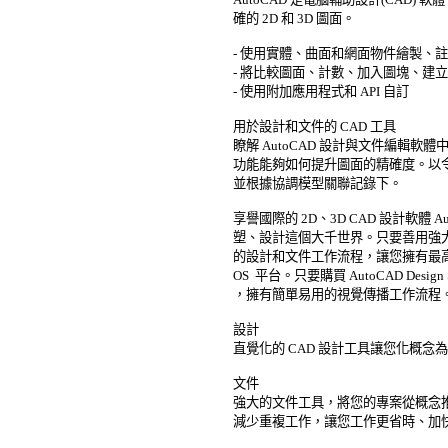
確的 2D 和 3D 圖面。 

- 使用實體、曲面和網面物件繪製、註解並
- 將比較圖面、計數、加入圖塊、建立
- 使用附加應用程式和 API 自訂 

用於設計和文件的 CAD 工具 

瞭解 AutoCAD 設計與文件編輯軟
功能能夠如何提升圖面的精確度。以令
並根據協調模型關聯記錄下。 

享譽國際的 2D、3D CAD 設計軟體 
塑、設計這個大千世界。只要善用強大
的設計和文件工作流程，讓您擁有最高的生產力。
OS  平台。只要購買 AutoCAD Desig
，擁有簡單易用的視覺傳播工作流程。 
設計 

直覺化的 CAD 設計工具讓您化概念為現實
文件 

強大的文件工具，將您的專案從概念推
減少重複工作，讓您工作更省時、加快