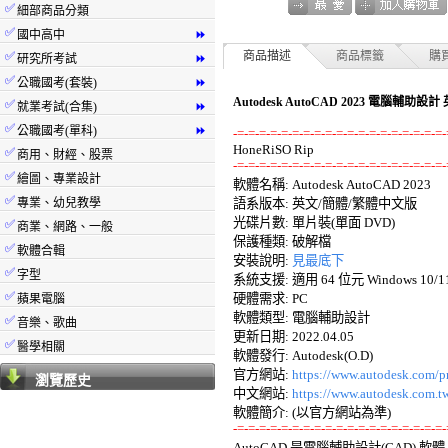
✅
細部商品分類
✅
國中高中
⏩
✅
商品描述
商品標籤
購
研究所考試
⏩
✅
公職國考(套裝)
⏩
Autodesk AutoCAD 2023 電腦輔助
✅
就業考試(合集)
⏩
✅
公職國考(單科)
⏩
-=-=-=-=-=-=-=-=-=-=-=-=-=-=-=-=-=-=-=-
✅
商用、財經、股票
-=-=-=-=-=-=-=-=-=-=-=-=-=-=-=-=-=-=-=-
✅
繪圖、專業設計

軟體名稱: Autodesk AutoCAD 2023 

✅
專業、幼兒教學
語系版本: 英文/簡體/繁體中文版 

光碟片數: 單片裝(單面 DVD) 

✅
商業、網路、一般
保護種類: 破解檔 

✅
軟體合輯
安裝說明: 
見最底下
✅
字型
系統支援: 適用 64 位元 Windows 10/11 
✅
硬體需求: PC 

蘋果電腦
軟體類型: 電腦輔助設計 

✅
音樂、歌曲
更新日期: 2022.04.05 

✅
醫學相關
軟體發行: Autodesk(O.D) 

官方網站: 
https://www.autodesk.com/p
瀏覽歷史
中文網站: 
https://www.autodesk.com.t
-=-=-=-=-=-=-=-=-=-=-=-=-=-=-=-=-=-=-=-

AutoCAD 是電腦輔助設計(CAD