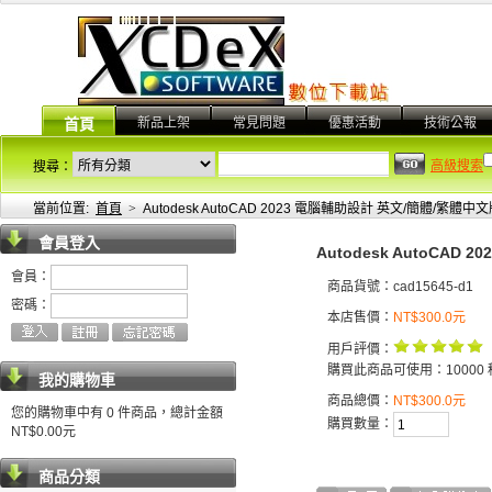
新品上架
常見問題
優惠活動
技術公報
首頁
高級搜索
搜尋：
當前位置:
首頁
>
Autodesk AutoCAD 2023 電腦輔助設計 英文/簡體/繁體中
會員登入
Autodesk AutoCAD
會員：
商品貨號：cad15645-d1
密碼：
本店售價：
NT$300.0元
用戶評價：
購買此商品可使用：10000 
我的購物車
商品總價：
NT$300.0元
您的購物車中有 0 件商品，總計金額
購買數量：
NT$0.00元
商品分類