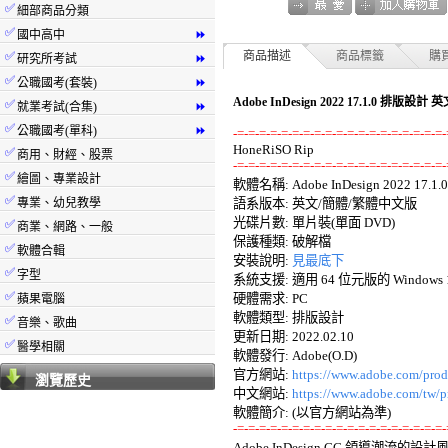
✅
細部商品分類
✅
國中高中
⏩
✅
商品描述
商品標籤
購
研究所考試
⏩
✅
公職國考(套裝)
⏩
Adobe InDesign 2022 17.1.0 排版
✅
就業考試(合集)
⏩
✅
公職國考(單科)
⏩
-=-=-=-=-=-=-=-=-=-=-=-=-=-=-=-=-=-=-=-
✅
商用、財經、股票
-=-=-=-=-=-=-=-=-=-=-=-=-=-=-=-=-=-=-=-
✅
繪圖、專業設計

軟體名稱: Adobe InDesign 2022 17.1.0 
✅
專業、幼兒教學
語系版本: 英文/簡體/繁體中文版 

光碟片數: 單片裝(單面 DVD) 

✅
商業、網路、一般
保護種類: 破解檔 

✅
軟體合輯
安裝說明: 
見最底下
✅
字型
系統支援: 適用 64 位元版的 Windows 1
✅
硬體需求: PC 

蘋果電腦
軟體類型: 排版設計 

✅
音樂、歌曲
更新日期: 2022.02.10 

✅
醫學相關
軟體發行: Adobe(O.D) 

官方網站: 
https://www.adobe.com/prod
瀏覽歷史
中文網站: 
https://www.adobe.com/tw/p
-=-=-=-=-=-=-=-=-=-=-=-=-=-=-=-=-=-=-=-

Adobe InDesign CC 領導潮