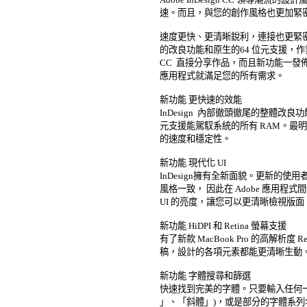
速。而且，與您的創作風格也更加緊密
速度更快、更清晰銳利，連接也更緊密
的改良功能和原生的64 位元支援，作業速
CC  直接分享作品，而且新功能一發
應用程式就滿足您的所有需求。 

新功能 更快速的效能 

InDesign  內部徹頭徹尾的整體改良
元支援能駕馭系統的所有 RAM。最明顯的
的速度和穩定性。 

新功能 現代化 UI 

InDesign擁有全新面貌。更新的使用者介面與 Ad
風格一致， 因此在 Adobe 應用程
UI 的亮度，讓您可以更清晰檢視版面。
新功能 HiDPI 和 Retina 螢幕支援 

有了新款 MacBook Pro 的高解析度 
稿，設計的各項元素都能更清晰生動。 
新功能 字體搜尋和篩選 

快速找到完美的字體。只要輸入任何一部
」、「斜體」)，或是部分的字體系列