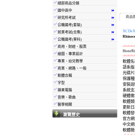
✅
細部商品分類
✅
國中高中
⏩
✅
商品
研究所考試
⏩
✅
公職國考(套裝)
⏩
XCDe
✅
就業考試(合集)
⏩
Rhino
✅
公職國考(單科)
⏩
✅
-=-=-=-
商用、財經、股票
✅
繪圖、專業設計
-=-=-=-
✅
專業、幼兒教學

軟體名稱:
語系版本
✅
商業、網路、一般
光碟片數
✅
軟體合輯
保護種類
✅
字型
安裝說明
✅
系統支援
蘋果電腦
硬體需求
✅
音樂、歌曲
軟體類型
✅
醫學相關
更新日期:
軟體發行:
瀏覽歷史
官方網站: 
中文網站: 
-=-=-=-