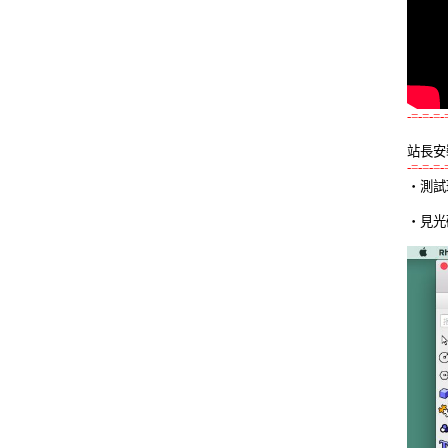
-=-=-=-
站長安
-=-=-=-

‧測試環境
‧見光碟