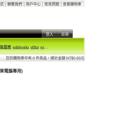
式
|
聯繫我們
|
用戶中心
|
常見問題
|
查看購物車
登入
註冊
裝服務
solidworks
office
windows 11
您的購物車中有 0 件商品，總計金額 NT$0.00元
(蘋果電腦專用)