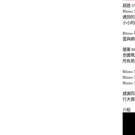

超過 3
Rhi
遇到的
小小的改
Rhi
雲與網
隨著 R
到實際
所有用
Rhino
Rhi
Rhi
感謝四萬
行大規