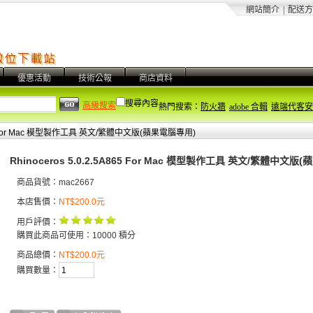
網站簡介
|
配送方
優惠活動
技術公報
商店資料
搜尋內容
高級搜索
熱門搜索：
防火牆
adobe 合輯
遠端代客安
A865 For Mac 模型製作工具 英文/繁體中文版(蘋果電腦專用)
Rhinoceros 5.0.2.5A865 For Mac 模型製作工具 英文/繁體中文版
商品貨號：mac2667
本店售價：
NT$200.0元
用戶評價：
購買此商品可使用：10000 積分
商品總價：
NT$200.0元
購買數量：