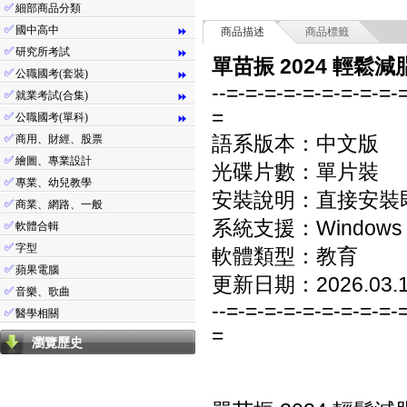
✅
細部商品分類
✅
國中高中
⏩
商品描述
商品標籤
✅
研究所考試
⏩
單苗振 2024 輕鬆減
✅
公職國考(套裝)
⏩
--=-=-=-=-=-=-=-=-=-
✅
就業考試(合集)
⏩
=
✅
公職國考(單科)
⏩
✅
語系版本：中文版
商用、財經、股票
✅
繪圖、專業設計
光碟片數：單片裝
✅
專業、幼兒教學
安裝說明：直接安裝
✅
商業、網路、一般
系統支援：Windows 7/8
✅
軟體合輯
✅
字型
軟體類型：教育
✅
蘋果電腦
更新日期：2026.03.
✅
音樂、歌曲
--=-=-=-=-=-=-=-=-=-
✅
醫學相關
=
瀏覽歷史