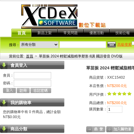
首頁
新品上架
常見問題
優惠活動
技術公報
高級搜索
搜尋：
當前位置:
首頁
>
單苗振 2024 輕鬆減脂精準塑形 8講 國語發音 DVD版
會員登入
單苗振 2024 輕鬆減脂精
會員：
商品貨號：XXC15402
密碼：
本店售價：
NT$200.0元
用戶評價：
我的購物車
商品總價：
NT$200.0元
購買數量：
您的購物車中有 0 件商品，總計金額
NT$0.00元
商品分類