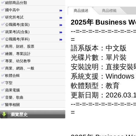
✅
細部商品分類
✅
國中高中
⏩
商品描述
商品標籤
✅
研究所考試
⏩
2025年 Busines
✅
公職國考(套裝)
⏩
--=-=-=-=-=-=-=-=-=-
✅
就業考試(合集)
⏩
=
✅
公職國考(單科)
⏩
✅
語系版本：中文版
商用、財經、股票
✅
繪圖、專業設計
光碟片數：單片裝
✅
專業、幼兒教學
安裝說明：直接安裝
✅
商業、網路、一般
系統支援：Windows 7/8
✅
軟體合輯
✅
字型
軟體類型：教育
✅
蘋果電腦
更新日期：2026.03.
✅
音樂、歌曲
--=-=-=-=-=-=-=-=-=-
✅
醫學相關
=
瀏覽歷史