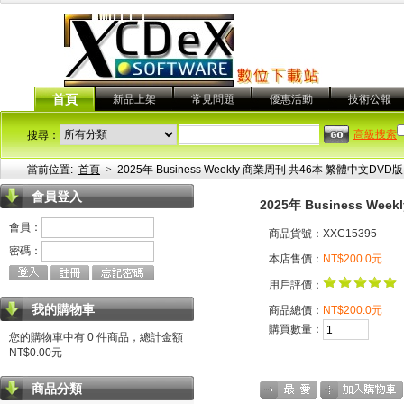
首頁
新品上架
常見問題
優惠活動
技術公報
高級搜索
搜尋：
當前位置:
首頁
>
2025年 Business Weekly 商業周刊 共46本 繁體中文DVD版
會員登入
2025年 Business W
會員：
商品貨號：XXC15395
密碼：
本店售價：
NT$200.0元
用戶評價：
我的購物車
商品總價：
NT$200.0元
購買數量：
您的購物車中有 0 件商品，總計金額
NT$0.00元
商品分類