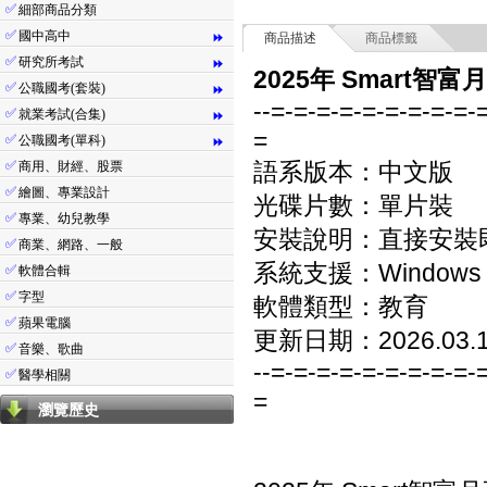
✅
細部商品分類
✅
國中高中
⏩
商品描述
商品標籤
✅
研究所考試
⏩
2025年 Smart智
✅
公職國考(套裝)
⏩
--=-=-=-=-=-=-=-=-=-
✅
就業考試(合集)
⏩
=
✅
公職國考(單科)
⏩
✅
語系版本：中文版
商用、財經、股票
✅
繪圖、專業設計
光碟片數：單片裝
✅
專業、幼兒教學
安裝說明：直接安裝
✅
商業、網路、一般
系統支援：Windows 7/8
✅
軟體合輯
✅
字型
軟體類型：教育
✅
蘋果電腦
更新日期：2026.03.
✅
音樂、歌曲
--=-=-=-=-=-=-=-=-=-
✅
醫學相關
=
瀏覽歷史