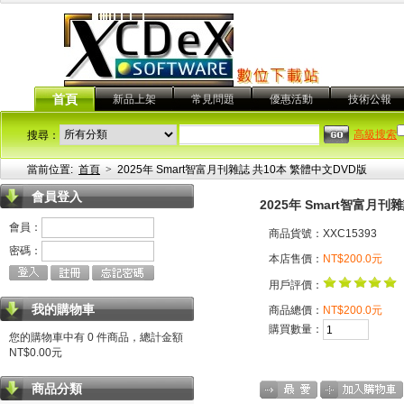
首頁
新品上架
常見問題
優惠活動
技術公報
高級搜索
搜尋：
當前位置:
首頁
>
2025年 Smart智富月刊雜誌 共10本 繁體中文DVD版
會員登入
2025年 Smart智富月刊
會員：
商品貨號：XXC15393
密碼：
本店售價：
NT$200.0元
用戶評價：
我的購物車
商品總價：
NT$200.0元
購買數量：
您的購物車中有 0 件商品，總計金額
NT$0.00元
商品分類