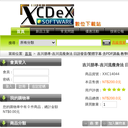
首頁
新品上架
常見問題
優惠活動
技術公報
高級搜索
搜尋：
當前位置:
首頁
>
吉川朋孝-吉川流瘦身法 日語發音/繁體字幕 含PDF講義 教學
會員登入
吉川朋孝-吉川流瘦身法 日
會員：
商品貨號：XXC14044
密碼：
本店售價：
NT$200.0元
用戶評價：
我的購物車
商品總價：
NT$200.0元
購買數量：
您的購物車中有 0 件商品，總計金額
NT$0.00元
商品分類