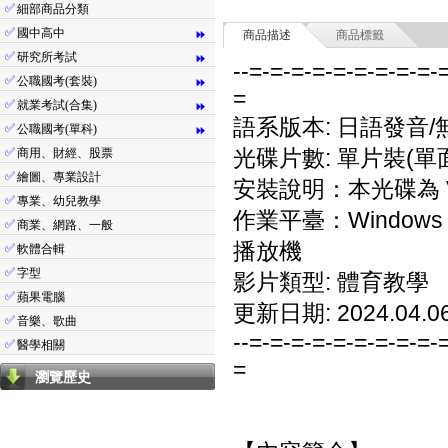
✅
細部商品分類
✅
國中高中
⏩
商品描述
商品標籤
✅
研究所考試
⏩
--=-=-=-=-=-=-=-=-=-
✅
公職國考(套裝)
⏩
=
✅
就業考試(合集)
⏩
語系版本: 日語發音/
✅
公職國考(單科)
⏩
✅
光碟片數: 單片裝(單面
商用、財經、股票
✅
繪圖、專業設計
安裝說明：本光碟為 V
✅
專業、幼兒教學
作業平臺：Windows ME/N
✅
商業、網路、一般
播放機
✅
軟體合輯
✅
字型
影片類型: 體育教學
✅
蘋果電腦
更新日期: 2024.04.0
✅
音樂、歌曲
--=-=-=-=-=-=-=-=-=-
✅
醫學相關
=
瀏覽歷史