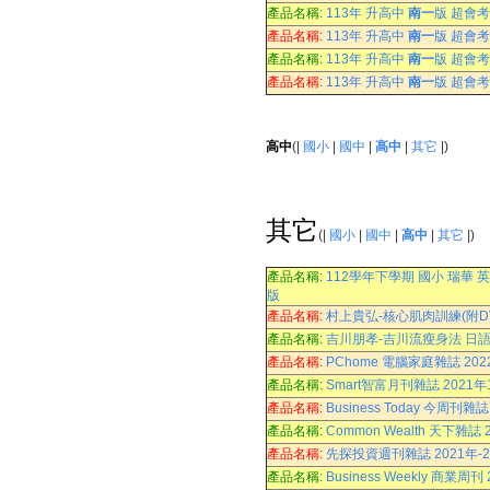
產品名稱:
113年 升高中
南一
版 超會考
產品名稱:
113年 升高中
南一
版 超會考
產品名稱:
113年 升高中
南一
版 超會考
產品名稱:
113年 升高中
南一
版 超會考
高中
(|
國小
|
國中
|
高中
|
其它
|)
其它
(|
國小
|
國中
|
高中
|
其它
|)
產品名稱:
112學年下學期 國小 瑞華 英語測
版
產品名稱:
村上貴弘-核心肌肉訓練(附DV
產品名稱:
吉川朋孝-吉川流瘦身法 日語
產品名稱:
PChome 電腦家庭雜誌 202
產品名稱:
Smart智富月刊雜誌 2021年
產品名稱:
Business Today 今周刊雜
產品名稱:
Common Wealth 天下雜誌
產品名稱:
先探投資週刊雜誌 2021年-2
產品名稱:
Business Weekly 商業周