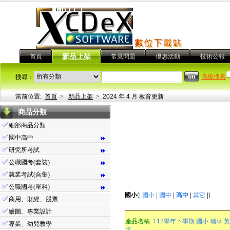
首頁
新品上架
常見問題
優惠活動
技術公報
高級搜索
搜尋：
當前位置:
首頁
>
新品上架
>
2024 年 4 月 教育更新
商品分類
✅
細部商品分類
✅
國中高中
⏩
✅
研究所考試
⏩
✅
公職國考(套裝)
⏩
✅
就業考試(合集)
⏩
✅
公職國考(單科)
⏩
國小
(|
國小
|
國中
|
高中
|
其它
|)
✅
商用、財經、股票
✅
繪圖、專業設計
產品名稱:
112學年下學期 國小 瑞華 英語測
✅
專業、幼兒教學