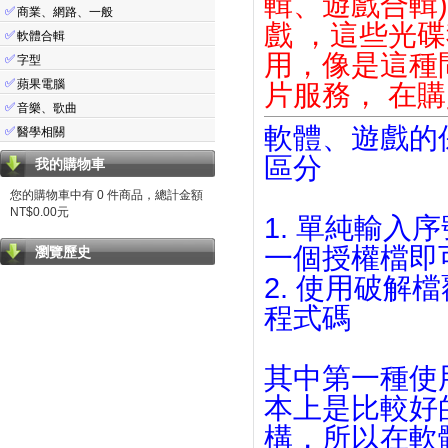
輯、遊戲合輯
✅
商業、網路、一般
戲 ，這些光
✅
軟體合輯
用，像是這種
✅
字型
✅
蘋果電腦
片服務， 在
✅
音樂、歌曲
軟體、遊戲的
✅
醫學相關
區分
我的購物車
您的購物車中有 0 件商品，總計金額
NT$0.00元
1. 單純輸
一個授權檔即
瀏覽歷史
2. 使用破解
程式碼
其中第一種使
本上是比較好
構，所以在軟