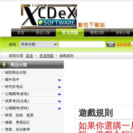
首頁
新品上架
常見問題
優惠活動
技術公報
高級搜索
搜尋：
當前位置:
首頁
>
常見問題
>
遊戲規則
商品分類
✅
細部商品分類
✅
國中高中
⏩
✅
研究所考試
⏩
✅
公職國考(套裝)
⏩
✅
就業考試(合集)
⏩
✅
公職國考(單科)
⏩
遊戲規則
✅
商用、財經、股票
✅
繪圖、專業設計
如果你選購一
✅
專業、幼兒教學