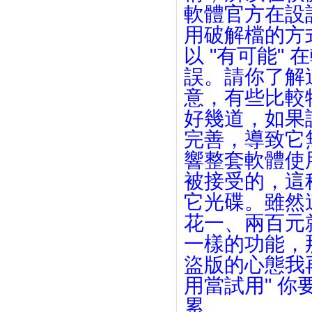
軟體官方在設
用破解檔的方
以 "有可能"
誤。請你了解
意，有些比較
好幾道，如果
完善，導致它無
響整套軟體使
被接受的，這
它光碟。雖然
花一、兩百元
一樣的功能，
盜版的心態我
用當試用" 
累