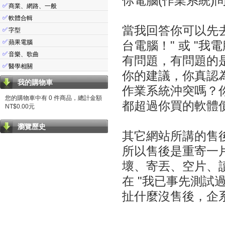
你電腦(作業系統
✅
商業、網路、一般
✅
軟體合輯
當我回答你可以先
✅
字型
✅
蘋果電腦
台電腦！" 或 "
✅
音樂、歌曲
有問題，有問題的
✅
醫學相關
你的建議，你真認為
我的購物車
作業系統沖突嗎？你
您的購物車中有 0 件商品，總計金額
都超過你買的軟體
NT$0.00元
瀏覽歷史
其它網站所講的售
所以售後是重寄一
壞、寄丟、空片、
在 "我已事先測試
扯什麼沒售後，企