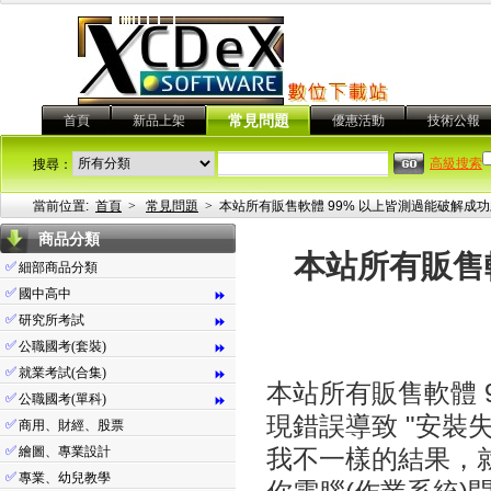
首頁
新品上架
常見問題
優惠活動
技術公報
高級搜索
搜尋：
當前位置:
首頁
>
常見問題
>
本站所有販售軟體 99% 以上皆測過能破解成
商品分類
本站所有販售
✅
細部商品分類
✅
國中高中
⏩
✅
研究所考試
⏩
✅
公職國考(套裝)
⏩
✅
就業考試(合集)
⏩
本站所有販售軟體 
✅
公職國考(單科)
⏩
現錯誤導致 "安裝失
✅
商用、財經、股票
✅
繪圖、專業設計
我不一樣的結果，
✅
專業、幼兒教學