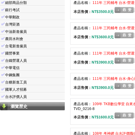
✅
細部商品分類
產品名稱：
111年 三民輔考 台水-營運
✅
銀行考試
本店售價：
NT$3500.0元
✅
中華郵政
✅
台灣菸酒
產品名稱：
111年 三民輔考 台水-營運
✅
中油新進僱員
本店售價：
NT$3600.0元
✅
農田水利會
✅
台電新進僱員
✅
國營事業
產品名稱：
111年 三民輔考 台水-營運
✅
台鐵營運人員
本店售價：
NT$3900.0元
✅
中華電信
✅
中鋼集團
產品名稱：
111年 三民輔考 台水-身心障
✅
台糖新進工員
本店售價：
NT$3900.0元
✅
國軍人才招募
✅
台水評價人員
產品名稱：
109年 TKB數位學堂 自來
瀏覽歷史
TVD_0216-8
本店售價：
NT$1600.0元
產品名稱：
108年 考神網 台水評價職