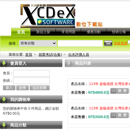
首頁
新品上架
常見問題
優惠活動
技術公報
高級搜索
搜尋：
當前位置:
首頁
>
就業考試(合集)
>
台水評價人員
會員登入
商品列表
會員：
密碼：
產品名稱：
113年 超級函授 台灣自來水
本店售價：
NT$4800.0元
我的購物車
產品名稱：
113年 超級函授 台灣自來水
您的購物車中有 0 件商品，總計金額
NT$0.00元
本店售價：
NT$3500.0元
商品分類