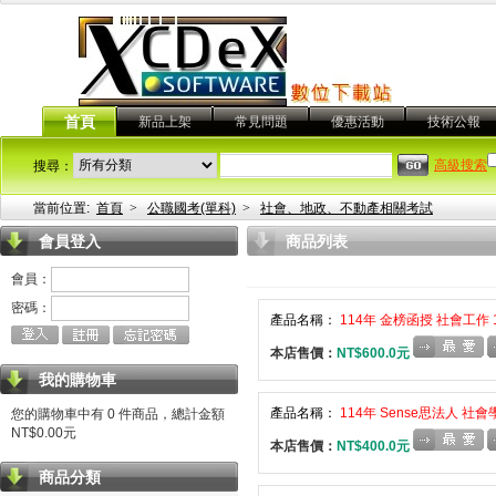
首頁
新品上架
常見問題
優惠活動
技術公報
高級搜索
搜尋：
當前位置:
首頁
>
公職國考(單科)
>
社會、地政、不動產相關考試
會員登入
商品列表
會員：
密碼：
產品名稱：
114年 金榜函授 社會工作 
本店售價：
NT$600.0元
我的購物車
產品名稱：
114年 Sense思法人 社會
您的購物車中有 0 件商品，總計金額
NT$0.00元
本店售價：
NT$400.0元
商品分類