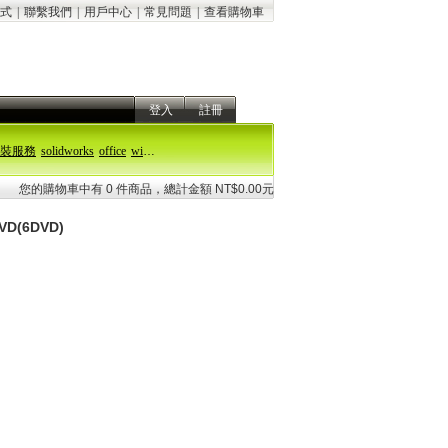
式
|
聯繫我們
|
用戶中心
|
常見問題
|
查看購物車
登入
註冊
裝服務
solidworks
office
windows 11
您的購物車中有 0 件商品，總計金額 NT$0.00元
D(6DVD)