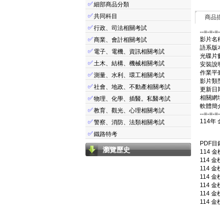
✅
細部商品分類
✅
共同科目
商品
✅
行政、司法相關考試
--=-=-=
✅
影片名稱
商業、會計相關考試
語系版
✅
電子、電機、資訊相關考試
光碟片數
✅
土木、結構、機械相關考試
安裝說明
作業平臺: 
✅
測量、水利、環工相關考試
影片類
✅
社會、地政、不動產相關考試
更新日期:
相關網址: 
✅
物理、化學、插醫。私醫考試
軟體簡介
✅
教育、觀光、心理相關考試
--=-=-=
114年
✅
警察、消防、法類相關考試
✅
鐵路特考
PDF目
瀏覽歷史
114 金
114 金
114 金
114 金
114 金
114 金
114 