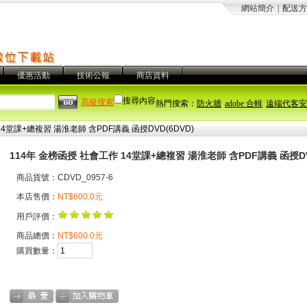
網站簡介
|
配送方
優惠活動
技術公報
商店資料
搜尋內容
高級搜索
熱門搜索：
防火牆
adobe 合輯
遠端代客安
4堂課+總複習 湯淮老師 含PDF講義 函授DVD(6DVD)
114年 金榜函授 社會工作 14堂課+總複習 湯淮老師 含PDF講義 函授DV
商品貨號：CDVD_0957-6
本店售價：
NT$600.0元
用戶評價：
商品總價：
NT$600.0元
購買數量：