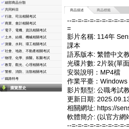
✅
細部商品分類
✅
共同科目
商品描述
商品標籤
✅
行政、司法相關考試
--=-=-=-=-=-=-=-=-=-
✅
商業、會計相關考試
=
✅
電子、電機、資訊相關考試
影片名稱: 114年 S
✅
土木、結構、機械相關考試
✅
課本
測量、水利、環工相關考試
✅
社會、地政、不動產相關考試
語系版本: 繁體中文
✅
物理、化學、插醫。私醫考試
光碟片數: 2片裝(單面
✅
教育、觀光、心理相關考試
安裝說明：MP4檔
✅
警察、消防、法類相關考試
✅
鐵路特考
作業平臺：Windows 7/
瀏覽歷史
影片類型: 公職考試
更新日期: 2025.09.1
相關網址: https://sens
軟體簡介: (以官方網
--=-=-=-=-=-=-=-=-=-