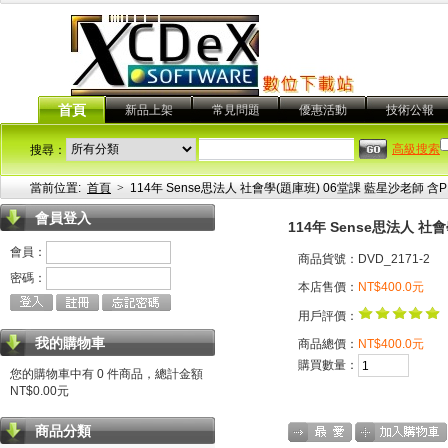
首頁
新品上架
常見問題
優惠活動
技術公報
高級搜索
搜尋：
當前位置:
首頁
>
114年 Sense思法人 社會學(題庫班) 06堂課 藍星沙老師 含P
會員登入
114年 Sense思法人 社
會員：
商品貨號：DVD_2171-2
密碼：
本店售價：
NT$400.0元
用戶評價：
我的購物車
商品總價：
NT$400.0元
購買數量：
您的購物車中有 0 件商品，總計金額
NT$0.00元
商品分類