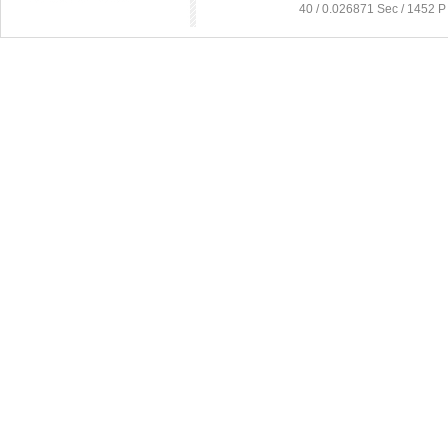
40 / 0.026871 Sec / 14