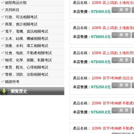
✅
細部商品分類
產品名稱：
108年 高上/高點 土地稅法
✅
共同科目
本店售價：
NT$400.0元
✅
行政、司法相關考試
✅
商業、會計相關考試
產品名稱：
108年 高上/高點 土地政策
✅
電子、電機、資訊相關考試
本店售價：
NT$800.0元
✅
土木、結構、機械相關考試
✅
測量、水利、環工相關考試
✅
社會、地政、不動產相關考試
產品名稱：
108年 高上/高點 土地利用
✅
物理、化學、插醫。私醫考試
本店售價：
NT$400.0元
✅
教育、觀光、心理相關考試
✅
警察、消防、法類相關考試
產品名稱：
109年 首宇/考神網 信託法
✅
鐵路特考
本店售價：
NT$200.0元
瀏覽歷史
產品名稱：
109年 首宇/考神網 不動產
本店售價：
NT$400.0元
產品名稱：
109年 首宇/考神網 不動產