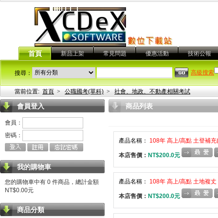
首頁
新品上架
常見問題
優惠活動
技術公報
高級搜索
搜尋：
當前位置:
首頁
>
公職國考(單科)
>
社會、地政、不動產相關考試
會員登入
商品列表
會員：
密碼：
產品名稱：
108年 高上/高點 土登補充
本店售價：
NT$200.0元
我的購物車
產品名稱：
108年 高上/高點 土地複丈
您的購物車中有 0 件商品，總計金額
NT$0.00元
本店售價：
NT$200.0元
商品分類