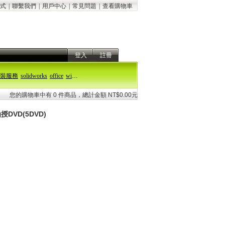
式
|
聯繫我們
|
用戶中心
|
常見問題
|
查看購物車
登入
註冊
裝服務
solidworks
office
windows 11
您的購物車中有 0 件商品，總計金額 NT$0.00元
DVD(5DVD)