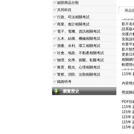
✅
細部商品分類
✅
共同科目
商品
✅
行政、司法相關考試
--=-=-=
✅
影片名稱
商業、會計相關考試
語系版
✅
電子、電機、資訊相關考試
光碟片數
✅
土木、結構、機械相關考試
安裝說明
作業平臺: 
✅
測量、水利、環工相關考試
影片類
✅
社會、地政、不動產相關考試
更新日期:
相關網址: 
✅
物理、化學、插醫。私醫考試
軟體簡介
✅
教育、觀光、心理相關考試
--=-=-=
115年
✅
警察、消防、法類相關考試
✅
鐵路特考
內容簡
瀏覽歷史
勞資關係
PDF目
115年 
115年 
115年 
115年
115年