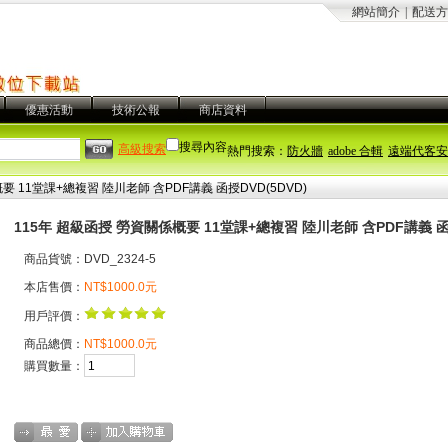
網站簡介
|
配送方
優惠活動
技術公報
商店資料
搜尋內容
高級搜索
熱門搜索：
防火牆
adobe 合輯
遠端代客安
要 11堂課+總複習 陸川老師 含PDF講義 函授DVD(5DVD)
115年 超級函授 勞資關係概要 11堂課+總複習 陸川老師 含PDF講義 函授
商品貨號：DVD_2324-5
本店售價：
NT$1000.0元
用戶評價：
商品總價：
NT$1000.0元
購買數量：