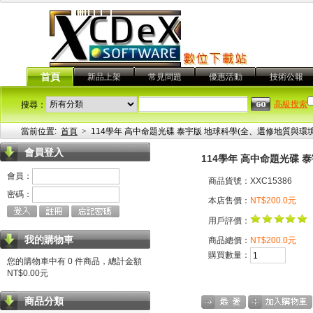
首頁
新品上架
常見問題
優惠活動
技術公報
高級搜索
搜尋：
當前位置:
首頁
>
114學年 高中命題光碟 泰宇版 地球科學(全、選修地質與環
會員登入
114學年 高中命題光碟 
會員：
商品貨號：XXC15386
密碼：
本店售價：
NT$200.0元
用戶評價：
我的購物車
商品總價：
NT$200.0元
購買數量：
您的購物車中有 0 件商品，總計金額
NT$0.00元
商品分類