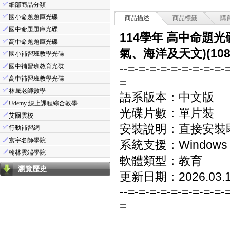
✅
細部商品分類
✅
國小命題題庫光碟
商品描述
商品標籤
購
✅
國中命題題庫光碟
114學年 高中命題
✅
高中命題題庫光碟
氣、海洋及天文)(10
✅
國小補習班教學光碟
--=-=-=-=-=-=-=-=-=-
✅
國中補習班教育光碟
✅
高中補習班教學光碟
=
✅
林晟老師數學
語系版本：中文版
✅
Udemy 線上課程綜合教學
光碟片數：單片裝
✅
艾爾雲校
安裝說明：直接安裝
✅
行動補習網
✅
寰宇名師學院
系統支援：Windows 7/8
✅
翰林雲端學院
軟體類型：教育
瀏覽歷史
更新日期：2026.03.
--=-=-=-=-=-=-=-=-=-
=