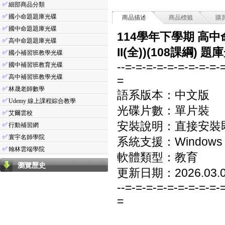
✅
細部商品分類
✅
國小命題題庫光碟
商品描述
商品標籤
購
✅
國中命題題庫光碟
114學年下學期 高中
✅
高中命題題庫光碟
II(全))(108課綱) 題
✅
國小補習班教學光碟
--=-=-=-=-=-=-=-=-=-
✅
國中補習班教育光碟
✅
高中補習班教學光碟
=
✅
林晟老師數學
語系版本：中文版
✅
Udemy 線上課程綜合教學
光碟片數：單片裝
✅
艾爾雲校
安裝說明：直接安裝
✅
行動補習網
✅
寰宇名師學院
系統支援：Windows 7/8
✅
翰林雲端學院
軟體類型：教育
瀏覽歷史
更新日期：2026.03.
--=-=-=-=-=-=-=-=-=-
=