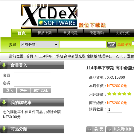
首頁
新品上架
常見問題
優惠活動
技術公報
高級搜索
搜尋：
當前位置:
首頁
>
114學年下學期 高中命題光碟 龍騰版 地理科(1、2、3、選修I(全
會員登入
114學年下學期 高中命題光碟
會員：
商品貨號：XXC15360
密碼：
本店售價：
NT$200.0元
用戶評價：
我的購物車
商品總價：
NT$200.0元
購買數量：
您的購物車中有 0 件商品，總計金額
NT$0.00元
商品分類